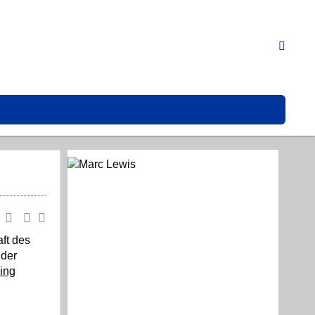
ft des
 der
„Wieder
ing
Chancen
für