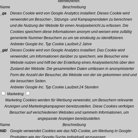
identifizieren.
Name
Beschreibung
_ga
Dieses Cookie wird von Google Analytics installiert. Dieses Cookie wird
verwendet um Besucher-, Sitzungs- und Kampagnendaten zu berechnen
und die Nutzung der Website für einen Analysebericht zu erfassen. Die
Cookies speichern diese Informationen anonym und weisen eine zufällig
generierte Nummer Besuchern zu um sie eindeutig zu identifizieren.
Anbieter
Google Inc.
Typ
Cookie
Laufzeit
2 Jahre
_gid
Dieses Cookie wird von Google Analytics installiert. Das Cookie wird
verwendet, um Informationen darüber zu speichern, wie Besucher eine
Website nutzen und hilft bei der Erstellung eines Analyseberichts über den
Zustand der Website. Die gesammelten Daten umfassen in anonymisierter
Form die Anzahl der Besucher, die Website von der sie gekommen sind und
die besuchten Seiten.
Anbieter
Google Inc.
Typ
Cookie
Laufzeit
24 Stunden
Marketing
Marketing Cookies werden für Werbung verwendet, um Besuchern relevante
Anzeigen und Marketingkampagnen bereitzustellen. Diese Cookies verfolgen
Besucher auf verschiedenen Websites und sammeln Informationen, um
angepasste Anzeigen bereitzustellen.
Name
Beschreibung
NID
Google verwendet Cookies wie das NID-Cookie, um Werbung in Google-
Produkten wie der Google-Suche individuell anzupassen.