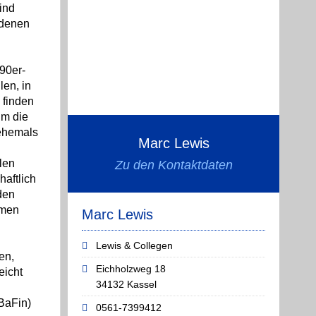
ind
 denen
90er-
en, in
 finden
um die
ehemals
Marc Lewis
len
Zu den Kontaktdaten
haftlich
den
mmen
Marc Lewis
Lewis & Collegen
en,
Eichholzweg 18
eicht
34132 Kassel
(BaFin)
0561-7399412