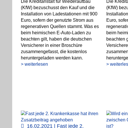
Die Kreditanstalt für Wiederaufbau
Die Kredit
(KfW) bezuschusst den Kauf und die
(KfW) bez
Installation von Ladestationen mit 900
Installati
Euro, sofern der genutzte Strom aus
Euro, sofe
regenerativen Quellen stammt. Was es
regenerat
beim heimischen E-Auto-Laden zu
beim heim
beachten gilt, haben die deutschen
beachten g
Versicherer in einer Broschüre
Versichere
zusammengefasst, die kostenlos
zusammeng
heruntergeladen werden kann.
herunterg
> weiterlesen
> weiterle
16.02.2021 | Fast jede 2.