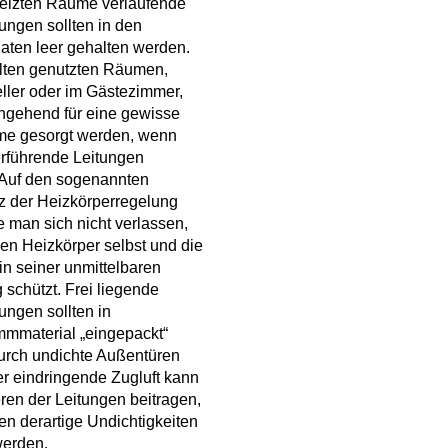
heizten Räume verlaufende
ungen sollten in den
aten leer gehalten werden.
elten genutzten Räumen,
ller oder im Gästezimmer,
chgehend für eine gewisse
e gesorgt werden, wenn
erführende Leitungen
 Auf den sogenannten
z der Heizkörperregelung
te man sich nicht verlassen,
den Heizkörper selbst und die
in seiner unmittelbaren
schützt. Frei liegende
ungen sollten in
material „eingepackt“
urch undichte Außentüren
r eindringende Zugluft kann
ren der Leitungen beitragen,
ten derartige Undichtigkeiten
werden.