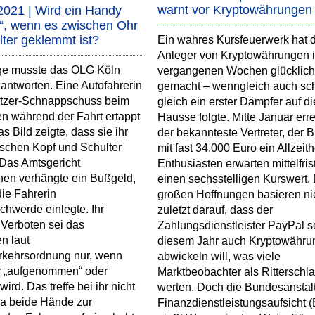
warnt vor Kryptowährungen
2021 | Wird ein Handy
n“, wenn es zwischen Ohr
ter geklemmt ist?
Ein wahres Kursfeuerwerk hat d
Anleger von Kryptowährungen 
ge musste das OLG Köln
vergangenen Wochen glücklich
eantworten. Eine Autofahrerin
gemacht – wenngleich auch sc
litzer-Schnappschuss beim
gleich ein erster Dämpfer auf di
en während der Fahrt ertappt
Hausse folgte. Mitte Januar erre
s Bild zeigte, dass sie ihr
der bekannteste Vertreter, der Bi
schen Kopf und Schulter
mit fast 34.000 Euro ein Allzeit
 Das Amtsgericht
Enthusiasten erwarten mittelfris
hen verhängte ein Bußgeld,
einen sechsstelligen Kurswert. 
ie Fahrerin
großen Hoffnungen basieren ni
hwerde einlegte. Ihr
zuletzt darauf, dass der
Verboten sei das
Zahlungsdienstleister PayPal se
en laut
diesem Jahr auch Kryptowähru
rkehrsordnung nur, wenn
abwickeln will, was viele
 „aufgenommen“ oder
Marktbeobachter als Ritterschl
wird. Das treffe bei ihr nicht
werten. Doch die Bundesanstalt
 ja beide Hände zur
Finanzdienstleistungsaufsicht 