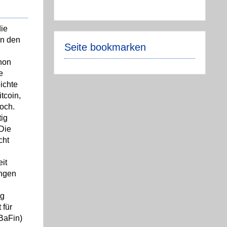
ie
in den
Seite bookmarken
hon
e
ichte
tcoin,
hoch.
tig
Die
cht
it
ngen
ag
 für
(BaFin)