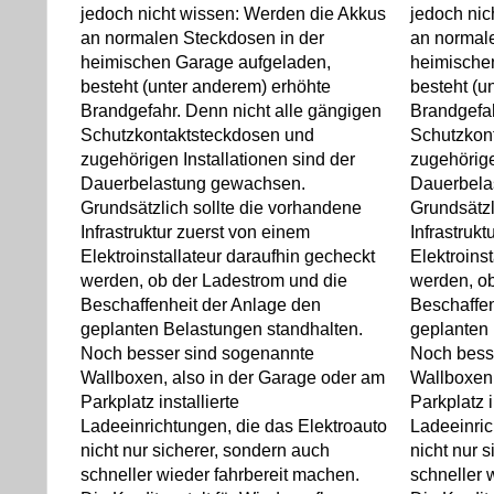
jedoch nicht wissen: Werden die Akkus
jedoch nic
an normalen Steckdosen in der
an normal
heimischen Garage aufgeladen,
heimische
besteht (unter anderem) erhöhte
besteht (u
Brandgefahr. Denn nicht alle gängigen
Brandgefah
Schutzkontaktsteckdosen und
Schutzkon
zugehörigen Installationen sind der
zugehörige
Dauerbelastung gewachsen.
Dauerbela
Grundsätzlich sollte die vorhandene
Grundsätzl
Infrastruktur zuerst von einem
Infrastruk
Elektroinstallateur daraufhin gecheckt
Elektroins
werden, ob der Ladestrom und die
werden, ob
Beschaffenheit der Anlage den
Beschaffen
geplanten Belastungen standhalten.
geplanten 
Noch besser sind sogenannte
Noch bess
Wallboxen, also in der Garage oder am
Wallboxen,
Parkplatz installierte
Parkplatz i
Ladeeinrichtungen, die das Elektroauto
Ladeeinric
nicht nur sicherer, sondern auch
nicht nur 
schneller wieder fahrbereit machen.
schneller 