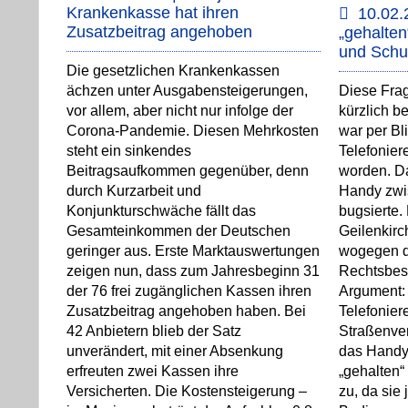
Krankenkasse hat ihren
10.02.
Zusatzbeitrag angehoben
„gehalte
und Schul
Die gesetzlichen Krankenkassen
ächzen unter Ausgabensteigerungen,
Diese Fra
vor allem, aber nicht nur infolge der
kürzlich b
Corona-Pandemie. Diesen Mehrkosten
war per B
steht ein sinkendes
Telefonier
Beitragsaufkommen gegenüber, denn
worden. Da
durch Kurzarbeit und
Handy zwi
Konjunkturschwäche fällt das
bugsierte.
Gesamteinkommen der Deutschen
Geilenkirc
geringer aus. Erste Marktauswertungen
wogegen d
zeigen nun, dass zum Jahresbeginn 31
Rechtsbesc
der 76 frei zugänglichen Kassen ihren
Argument: 
Zusatzbeitrag angehoben haben. Bei
Telefonier
42 Anbietern blieb der Satz
Straßenve
unverändert, mit einer Absenkung
das Handy
erfreuten zwei Kassen ihre
„gehalten“ 
Versicherten. Die Kostensteigerung –
zu, da sie