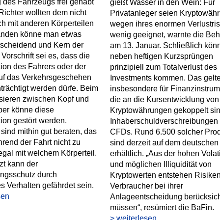
 des Fahrzeugs frei gehabt
gießt Wasser in den Wein: Für
Richter wollten dem nicht
Privatanleger seien Kryptowäh
ch mit anderen Körperteilen
wegen ihres enormen Verlustris
änden könne man etwas
wenig geeignet, warnte die Be
tscheidend und Kern der
am 13. Januar. Schließlich kön
Vorschrift sei es, dass die
neben heftigen Kurzsprüngen
ion des Fahrers oder der
prinzipiell zum Totalverlust des
auf das Verkehrsgeschehen
Investments kommen. Das gelt
nträchtigt werden dürfe. Beim
insbesondere für Finanzinstrum
ieren zwischen Kopf und
die an die Kursentwicklung von
ber könne diese
Kryptowährungen gekoppelt sin
ion gestört werden.
Inhaberschuldverschreibungen
 sind mithin gut beraten, das
CFDs. Rund 6.500 solcher Pro
end der Fahrt nicht zu
sind derzeit auf dem deutschen
egal mit welchem Körperteil.
erhältlich. „Aus der hohen Volati
tzt kann der
und möglichen Illiquidität von
ungsschutz durch
Kryptowerten entstehen Risiken
es Verhalten gefährdet sein.
Verbraucher bei ihrer
sen
Anlageentscheidung berücksich
müssen“, resümiert die BaFin.
> weiterlesen