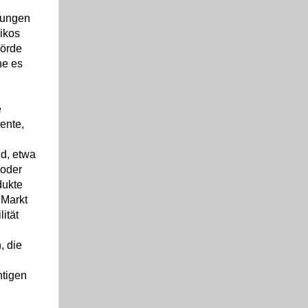
rungen
ikos
hörde
ne es
e
ente,
d, etwa
 oder
dukte
 Markt
lität
, die
tigen