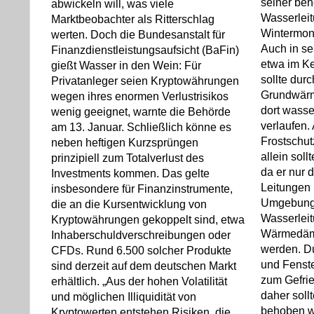
seiner be
abwickeln will, was viele
Wasserleit
Marktbeobachter als Ritterschlag
Wintermon
werten. Doch die Bundesanstalt für
Auch in s
Finanzdienstleistungsaufsicht (BaFin)
etwa im Ke
gießt Wasser in den Wein: Für
sollte dur
Privatanleger seien Kryptowährungen
Grundwärm
wegen ihres enormen Verlustrisikos
dort wass
wenig geeignet, warnte die Behörde
verlaufen.
am 13. Januar. Schließlich könne es
Frostschut
neben heftigen Kurzsprüngen
allein soll
prinzipiell zum Totalverlust des
da er nur 
Investments kommen. Das gelte
Leitungen 
insbesondere für Finanzinstrumente,
Umgebung 
die an die Kursentwicklung von
Wasserleit
Kryptowährungen gekoppelt sind, etwa
Wärmedämm
Inhaberschuldverschreibungen oder
werden. D
CFDs. Rund 6.500 solcher Produkte
und Fenste
sind derzeit auf dem deutschen Markt
zum Gefrie
erhältlich. „Aus der hohen Volatilität
daher soll
und möglichen Illiquidität von
behoben 
Kryptowerten entstehen Risiken, die