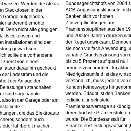
Bundesgerichtshofs von 2004 s
ht wissen: Werden die Akkus
AGB-Anpassungsklauseln, mit
en Steckdosen in der
Banken sich vor hohen
n Garage aufgeladen,
Zinsverpflichtungen aus
nter anderem) erhöhte
Prämiensparplänen aus den 19
r. Denn nicht alle gängigen
und 2000er-Jahren drücken woll
taktsteckdosen und
der Regel unwirksam. Dennoch
n Installationen sind der
sie noch vielfach Anwendung, 
stung gewachsen.
variable Grundverzinsung von 
ich sollte die vorhandene
bis zu 5 Prozent auf quasi null
tur zuerst von einem
herunterzuschrauben. Im aktuel
tallateur daraufhin gecheckt
Niedrigzinsumfeld ist das wirtsc
 der Ladestrom und die
verständlich, muss jedoch von 
heit der Anlage den
Kunden keineswegs hingeno
Belastungen standhalten.
werden. Erlaubt ist den Banken
er sind sogenannte
lediglich, unbefristete
 also in der Garage oder am
Prämiensparverträge zu kündig
nstallierte
deren höchste Prämienstufe err
htungen, die das Elektroauto
wurde. Die Bundesanstalt für
sicherer, sondern auch
Finanzdienstleistungsaufsicht 
wieder fahrbereit machen.