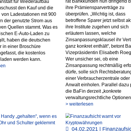
rät Bankkunden nun dringend d
anstalt für Wiederaufbau
ihre Prämiensparverträge zu
uschusst den Kauf und die
überprüfen. „Wichtig ist, dass
on von Ladestationen mit 900
betroffene Sparer jetzt selbst ak
rn der genutzte Strom aus
ihre Institute zugehen und sich
iven Quellen stammt. Was es
erläutern lassen, welche
ischen E-Auto-Laden zu
Zinsanpassungsklausel ihr Vert
ilt, haben die deutschen
ganz konkret enthält“, betont Ba
r in einer Broschüre
Vizepräsidentin Elisabeth Roeg
efasst, die kostenlos
Wer unsicher sei, ob eine
eladen werden kann.
Zinsanpassung rechtmäßig erf
sen
dürfe, solle sich Rechtsberatun
einer Verbraucherzentrale oder
Anwalt einholen. Parallel dazu 
die BaFin derzeit „konkrete
verwaltungsrechtliche Optionen
> weiterlesen
04.02.2021 | Finanzaufsi