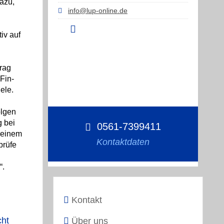
azu,
info@lup-online.de
tiv auf
rag
Fin-
ele.
olgen
g bei
0561-7399411
 einem
Kontaktdaten
prüfe
“.
Kontakt
cht
Über uns