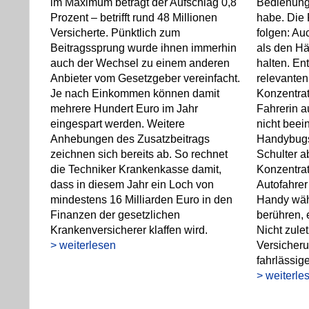
im Maximum beträgt der Aufschlag 0,8
Bedienung
Prozent – betrifft rund 48 Millionen
habe. Die 
Versicherte. Pünktlich zum
folgen: Au
Beitragssprung wurde ihnen immerhin
als den H
auch der Wechsel zu einem anderen
halten. En
Anbieter vom Gesetzgeber vereinfacht.
relevanten 
Je nach Einkommen können damit
Konzentrat
mehrere Hundert Euro im Jahr
Fahrerin 
eingespart werden. Weitere
nicht beei
Anhebungen des Zusatzbeitrags
Handybugs
zeichnen sich bereits ab. So rechnet
Schulter a
die Techniker Krankenkasse damit,
Konzentrat
dass in diesem Jahr ein Loch von
Autofahrer
mindestens 16 Milliarden Euro in den
Handy währ
Finanzen der gesetzlichen
berühren, 
Krankenversicherer klaffen wird.
Nicht zule
> weiterlesen
Versicher
fahrlässig
> weiterle