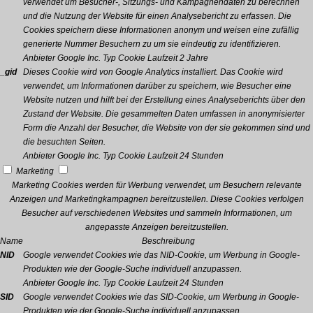
verwendet um Besucher-, Sitzungs- und Kampagnendaten zu berechnen
und die Nutzung der Website für einen Analysebericht zu erfassen. Die
Cookies speichern diese Informationen anonym und weisen eine zufällig
generierte Nummer Besuchern zu um sie eindeutig zu identifizieren.
Anbieter
Google Inc.
Typ
Cookie
Laufzeit
2 Jahre
_gid
Dieses Cookie wird von Google Analytics installiert. Das Cookie wird
verwendet, um Informationen darüber zu speichern, wie Besucher eine
Website nutzen und hilft bei der Erstellung eines Analyseberichts über den
Zustand der Website. Die gesammelten Daten umfassen in anonymisierter
Form die Anzahl der Besucher, die Website von der sie gekommen sind und
die besuchten Seiten.
Anbieter
Google Inc.
Typ
Cookie
Laufzeit
24 Stunden
Marketing
Marketing Cookies werden für Werbung verwendet, um Besuchern relevante
Anzeigen und Marketingkampagnen bereitzustellen. Diese Cookies verfolgen
Besucher auf verschiedenen Websites und sammeln Informationen, um
angepasste Anzeigen bereitzustellen.
Name
Beschreibung
NID
Google verwendet Cookies wie das NID-Cookie, um Werbung in Google-
Produkten wie der Google-Suche individuell anzupassen.
Anbieter
Google Inc.
Typ
Cookie
Laufzeit
24 Stunden
SID
Google verwendet Cookies wie das SID-Cookie, um Werbung in Google-
Produkten wie der Google-Suche individuell anzupassen.