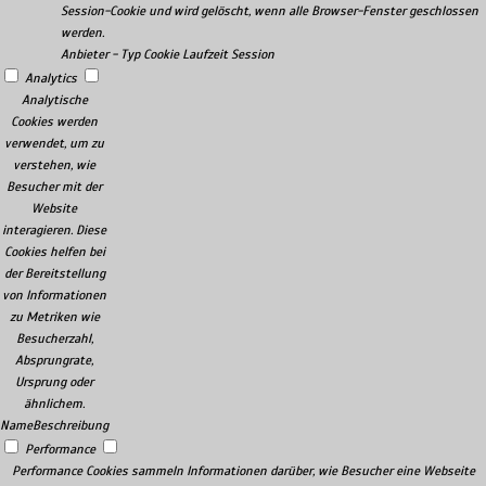
Session-Cookie und wird gelöscht, wenn alle Browser-Fenster geschlossen
werden.
Anbieter
-
Typ
Cookie
Laufzeit
Session
Analytics
Analytische
Cookies werden
verwendet, um zu
verstehen, wie
Besucher mit der
Website
interagieren. Diese
Cookies helfen bei
der Bereitstellung
von Informationen
zu Metriken wie
Besucherzahl,
Absprungrate,
Ursprung oder
ähnlichem.
Name
Beschreibung
Performance
Performance Cookies sammeln Informationen darüber, wie Besucher eine Webseite