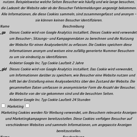
nutzen. Beispielsweise welche Seiten Besucher wie häufig und wie lange besuchen,
die Ladezeit der Website oder ob der Besucher Fehlermeldungen angezeigt bekommen.
Alle Informationen, die diese Cookies sammeln, sind zusammengefasst und anonym -
sie können keinen Besucher identifizieren.
Name
Beschreibung
_ga
Dieses Cookie wird von Google Analytics installiert. Dieses Cookie wird verwendet
um Besucher-, Sitzungs- und Kampagnendaten zu berechnen und die Nutzung
der Website für einen Analysebericht zu erfassen. Die Cookies speichern diese
Informationen anonym und weisen eine zufällig generierte Nummer Besuchern
zu um sie eindeutig zu identifizieren.
Anbieter
Google Inc.
Typ
Cookie
Laufzeit
2 Jahre
_gid
Dieses Cookie wird von Google Analytics installiert. Das Cookie wird verwendet,
um Informationen darüber zu speichern, wie Besucher eine Website nutzen und
hilft bei der Erstellung eines Analyseberichts über den Zustand der Website. Die
gesammelten Daten umfassen in anonymisierter Form die Anzahl der Besucher,
die Website von der sie gekommen sind und die besuchten Seiten.
Anbieter
Google Inc.
Typ
Cookie
Laufzeit
24 Stunden
Marketing
Marketing Cookies werden für Werbung verwendet, um Besuchern relevante Anzeigen
und Marketingkampagnen bereitzustellen. Diese Cookies verfolgen Besucher auf
verschiedenen Websites und sammeln Informationen, um angepasste Anzeigen
bereitzustellen.