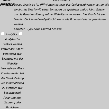
PHPSESSID
Dieses Cookie ist für PHP-Anwendungen. Das Cookie wird verwendet um die
eindeutige Session-ID eines Benutzers zu speichern und zu identifizieren
um die Benutzersitzung auf der Website zu verwalten. Das Cookie ist ein
Session-Cookie und wird gelöscht, wenn alle Browser-Fenster geschlossen
werden.
Anbieter
-
Typ
Cookie
Laufzeit
Session
Analytics
Analytische
Cookies werden
verwendet, um zu
verstehen, wie
Besucher mit der
Website
interagieren. Diese
Cookies helfen bei
der Bereitstellung
von Informationen
zu Metriken wie
Besucherzahl,
Absprungrate,
Ursprung oder
ähnlichem.