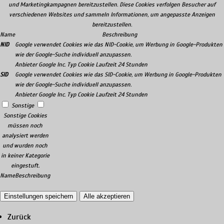
und Marketingkampagnen bereitzustellen. Diese Cookies verfolgen Besucher auf
verschiedenen Websites und sammeln Informationen, um angepasste Anzeigen
bereitzustellen.
Name
Beschreibung
NID
Google verwendet Cookies wie das NID-Cookie, um Werbung in Google-Produkten
wie der Google-Suche individuell anzupassen.
Anbieter
Google Inc.
Typ
Cookie
Laufzeit
24 Stunden
SID
Google verwendet Cookies wie das SID-Cookie, um Werbung in Google-Produkten
wie der Google-Suche individuell anzupassen.
Anbieter
Google Inc.
Typ
Cookie
Laufzeit
24 Stunden
Sonstige
Sonstige Cookies
müssen noch
analysiert werden
und wurden noch
in keiner Kategorie
eingestuft.
Name
Beschreibung
Einstellungen speichern
Alle akzeptieren
Zurück