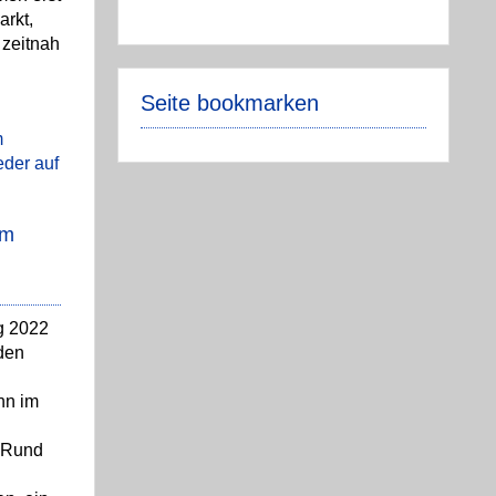
rkt,
 zeitnah
Seite bookmarken
im
g 2022
den
nn im
 Rund