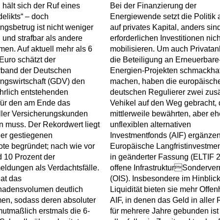
 hält sich der Ruf eines
Bei der Finanzierung der
delikts“ – doch
Energiewende setzt die Politik
ngsbetrug ist nicht weniger
auf privates Kapital, anders sin
h und strafbar als andere
erforderlichen Investitionen nich
men. Auf aktuell mehr als 6
mobilisieren. Um auch Privatan
 Euro schätzt der
die Beteiligung an Erneuerbare
band der Deutschen
Energien-Projekten schmackhaf
ngswirtschaft (GDV) den
machen, haben die europäisch
hrlich entstehenden
deutschen Regulierer zwei zusä
für den am Ende das
Vehikel auf den Weg gebracht, 
aller Versicherungskunden
mittlerweile bewährten, aber eh
 muss. Der Rekordwert liegt
unflexiblen alternativen
iner gestiegenen
Investmentfonds (AIF) ergänzen
te begründet; nach wie vor
Europäische Langfristinvestme
d 10 Prozent der
in geänderter Fassung (ELTIF 2
ldungen als Verdachtsfälle.
offene InfrastrukturSonderve
at das
(OIS). Insbesondere im Hinblick
adensvolumen deutlich
Liquidität bieten sie mehr Offenh
n, sodass deren absoluter
AIF, in denen das Geld in aller
utmaßlich erstmals die 6-
für mehrere Jahre gebunden ist