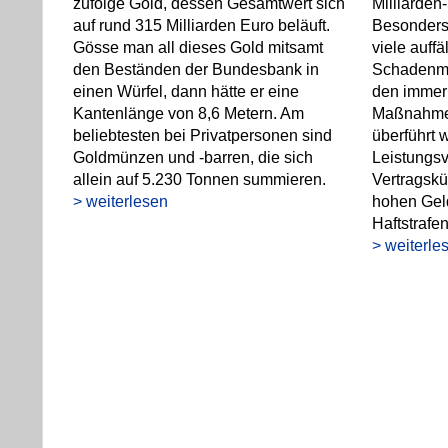
zufolge Gold, dessen Gesamtwert sich
Milliarden
auf rund 315 Milliarden Euro beläuft.
Besonders 
Gösse man all dieses Gold mitsamt
viele auffä
den Beständen der Bundesbank in
Schadenmel
einen Würfel, dann hätte er eine
den immer 
Kantenlänge von 8,6 Metern. Am
Maßnahmen
beliebtesten bei Privatpersonen sind
überführt w
Goldmünzen und -barren, die sich
Leistungs
allein auf 5.230 Tonnen summieren.
Vertragskü
> weiterlesen
hohen Geld
Haftstrafe
> weiterle