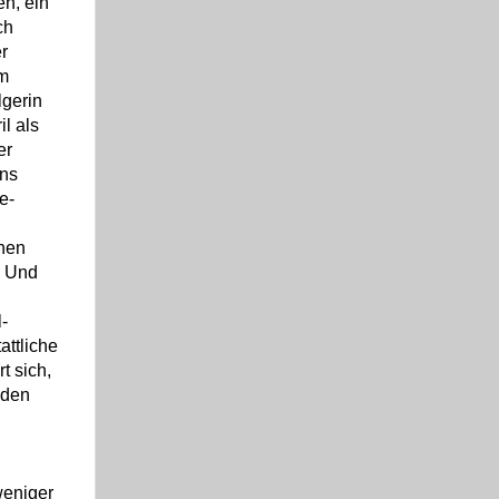
en, ein
ch
r
m
lgerin
il als
er
ins
e-
hen
. Und
-
attliche
t sich,
 den
weniger