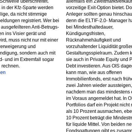
-Schwelle überschreitet.
allenfalls ein Zweitmarktverkauf
in der Kfz-Sparte werden
vorzeitige Exit-Option bietet. D
llige, da nicht stimmige
Anleger sollten genau hinscha
dungen registriert. Wer bei
denn die ELTIF-2.0- Manager 
ausgefeilteren Anti-Betrugs-
bei Mindesthaltedauer,
 ins Visier gerät und
Kündigungsfristen,
ird, muss nicht nur mit einer
Rücknahmehäufigkeit und
verweigerung und
vorzuhaltender Liquidität große
ndigung, sondern auch mit
Gestaltungsspielraum. Zudem 
- und im Extremfall sogar
sie auch in Private Equity und P
n rechnen.
Debt investieren. Aus OIS dag
sen
kann man, wie aus offenen
Immobilienfonds, erst nach frü
zwei Jahren wieder aussteigen,
nachdem man das mindestens e
im Voraus angemeldet hat. In O
Portfolios darf ein Projekt nicht
als 10 Prozent ausmachen, ebe
10 Prozent beträgt die Mindest
für liquide Mittel. Von beiden n
Fondsgattungen gibt es zusam