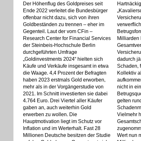
Der Höhenflug des Goldpreises seit
Hartnäckig
Ende 2022 verleitet die Bundesbürger
„Kavaliers
offenbar nicht dazu, sich von ihren
Versicheru
Goldbeständen zu trennen – eher im
verwerflic
Gegenteil. Laut der vom CFin –
Betrugsfor
Research Center for Financial Services
Milliarden
der Steinbeis-Hochschule Berlin
Gesamtver
durchgeführten Umfrage
Versicheru
„Goldinvestments 2024“ hielten sich
dadurch jä
Käufe und Verkäufe insgesamt in etwa
Schaden, 
die Waage. 4,4 Prozent der Befragten
Kollektiv 
haben 2023 erstmals Gold erworben,
aufkommen
mehr als in der Vorgängerstudie von
nicht in e
2021. Im Schnitt investierten sie dabei
Betrugsquo
4.764 Euro. Drei Viertel aller Käufer
gelten run
gaben an, auch weiterhin Gold
Schadenme
erwerben zu wollen. Die
Vielmehr h
Hauptmotivation liegt im Schutz vor
Gesamtsch
Inflation und im Werterhalt. Fast 28
zugenomme
Millionen Deutsche besitzen der Studie
Wert nun m