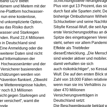
Schlichtungsstelle herangetrag
band GDV bietet
Plus von gut 13 Prozent, das si
tümern und Mietern mit der
durch fast alle Sparten zieht. De
ine-Plattform hochwasser-
bisherige Ombudsmann Wilhel
nun eine kostenlose,
Schluckebier und seine Nachfo
nd unkomplizierte Option,
Sibylle Kessal-Wulf, die seit Apr
au das Risiko durch
erste Versicherungsobfrau an d
wasser und Starkregen
Spitze des eingetragenen Vere
nden. Rund 22,4 Millionen
steht, sehen vor allem Pandemi
n in Deutschland sind
Effekte als Triebfeder
. Eine Anmeldung oder die
dieserEntwicklung. „Die Mensc
weiterer Daten sind nicht
sind wieder aktiver und mobiler
 auf Informationen der
damit verhalten sie sich
n Hochwasserämter und der
auch risikoträchtiger“, so Kessal
 Versicherer basierenden
Wulf. Die auf den ersten Blick st
schätzungen werden von
Zahl von 18.000 Fällen relativier
Prävention flankiert. „Obwohl
wenn man sie ins Verhältnis zu
me Wetterereignisse häufen,
über 470 Millionen
 noch 8,3 Millionen
Versicherungsverträgen in
icht gegen Starkregen und
Deutschland setzt:
 versichert“, warnt die
Die Beschwerdequote beträgt 
tende