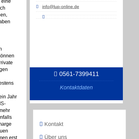
 eine
info@lup-online.de
och
uen,
haben
n
können
rivate
egen
0561-7399411
hestens
Kontaktdaten
in Jahr
IS-
 mehr
nfalls
Kontakt
marge
euen
Über uns
men erst