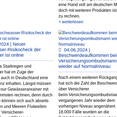
eine Hand voll am deutschen Ma
doch mit weiteren Produkten ist
zu rechnen.
> weiterlesen
2024 | Neuer
er-Risikocheck der
04.06.2024 |
er ist online
Beschwerdeaufkommen be
Versicherungsombudsmann
wieder auf Normalniveau
 Starkregen und
r hat im Zuge der
Nach einem weiteren Rückgan
 auch in Deutschland eine
hat sich die Zahl der Beschwer
nz erhalten. Längst müssen
über Versicherer
 nur Gewässeranrainer mit
beim Versicherungsombudsma
mmsten rechnen, denn durch
vergangenen Jahr wieder dem
 können sich auch abseits
vorherigen Niveau angenähert.
en und Meeren Flutwellen
18.000 Fälle wurden an die
r Versicherer-