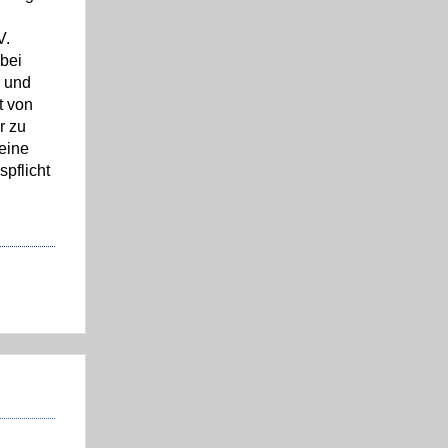
V.
 bei
n und
t von
r zu
eine
spflicht