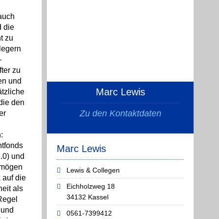
 auch
d die
t zu
legern
-
ter zu
en und
Marc Lewis
tzliche
die den
Zu den Kontaktdaten
er
:
ntfonds
Marc Lewis
.0) und
rmögen
Lewis & Collegen
 auf die
Eichholzweg 18
eit als
34132 Kassel
 Regel
 und
0561-7399412