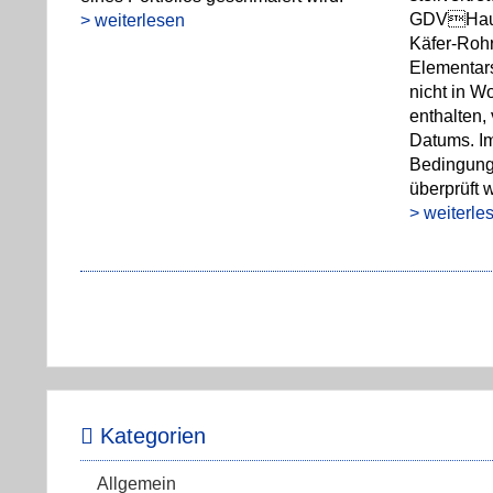
GDVHaupt
> weiterlesen
Käfer-Rohr
Elementar
nicht in 
enthalten, 
Datums. Im
Bedingung
überprüft 
> weiterle
Kategorien
Allgemein