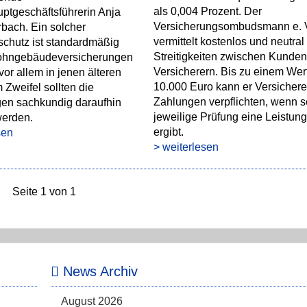
als 0,004 Prozent. Der
geschäftsführerin Anja
Versicherungsombudsmann e. 
bach. Ein solcher
vermittelt kostenlos und neutral
schutz ist standardmäßig
Streitigkeiten zwischen Kunde
Wohngebäudeversicherungen
Versicherern. Bis zu einem Wer
vor allem in jenen älteren
10.000 Euro kann er Versichere
 Zweifel sollten die
Zahlungen verpflichten, wenn s
en sachkundig daraufhin
jeweilige Prüfung eine Leistung
werden.
ergibt.
sen
> weiterlesen
Seite 1 von 1
News Archiv
August 2026