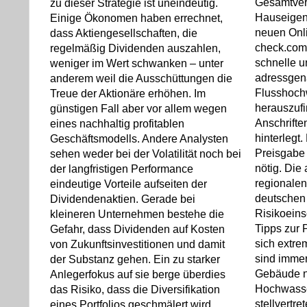
Gesamtver
zu dieser Strategie ist uneindeutig.
Hauseigen
Einige Ökonomen haben errechnet,
neuen Onl
dass Aktiengesellschaften, die
check.com 
regelmäßig Dividenden auszahlen,
schnelle u
weniger im Wert schwanken – unter
adressgen
anderem weil die Ausschüttungen die
Flusshoch
Treue der Aktionäre erhöhen. Im
herauszufi
günstigen Fall aber vor allem wegen
Anschrifte
eines nachhaltig profitablen
hinterlegt
Geschäftsmodells. Andere Analysten
Preisgabe 
sehen weder bei der Volatilität noch bei
nötig. Die
der langfristigen Performance
regionale
eindeutige Vorteile aufseiten der
deutschen
Dividendenaktien. Gerade bei
Risikoein
kleineren Unternehmen bestehe die
Tipps zur 
Gefahr, dass Dividenden auf Kosten
sich extre
von Zukunftsinvestitionen und damit
sind immer
der Substanz gehen. Ein zu starker
Gebäude n
Anlegerfokus auf sie berge überdies
Hochwasser
das Risiko, dass die Diversifikation
stellvertre
eines Portfolios geschmälert wird.