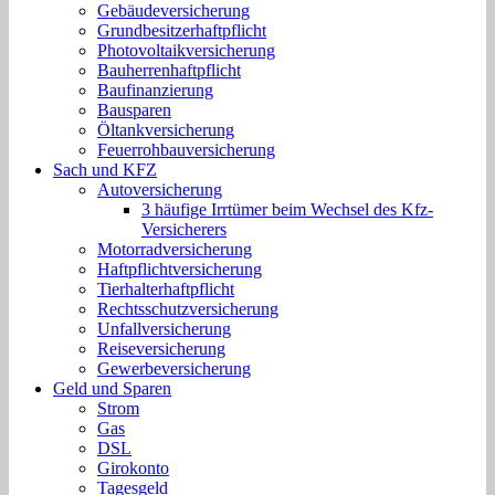
Gebäudeversicherung
Grundbesitzerhaftpflicht
Photovoltaikversicherung
Bauherrenhaftpflicht
Baufinanzierung
Bausparen
Öltankversicherung
Feuerrohbauversicherung
Sach und KFZ
Autoversicherung
3 häufige Irrtümer beim Wechsel des Kfz-
Versicherers
Motorradversicherung
Haftpflichtversicherung
Tierhalterhaftpflicht
Rechtsschutzversicherung
Unfallversicherung
Reiseversicherung
Gewerbeversicherung
Geld und Sparen
Strom
Gas
DSL
Girokonto
Tagesgeld