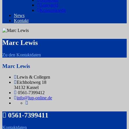
Tagesgeld
Konsumkredit
News
Kontakt
Marc Lewis
Zu den Kontaktdaten
Marc Lewis
Lewis & Collegen
Eichholzweg 18
34132 Kassel
0561-7399412
info@lup-online.de
0561-7399411
Kontaktdaten