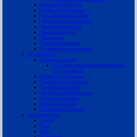
Hausratversicherung
Gebäudeversicherung
Grundbesitzerhaftpflicht
Photovoltaikversicherung
Bauherrenhaftpflicht
Baufinanzierung
Bausparen
Öltankversicherung
Feuerrohbauversicherung
Sach und KFZ
Autoversicherung
3 häufige Irrtümer beim Wechsel des
Kfz-Versicherers
Motorradversicherung
Haftpflichtversicherung
Tierhalterhaftpflicht
Rechtsschutzversicherung
Unfallversicherung
Reiseversicherung
Gewerbeversicherung
Geld und Sparen
Strom
Gas
DSL
Girokonto