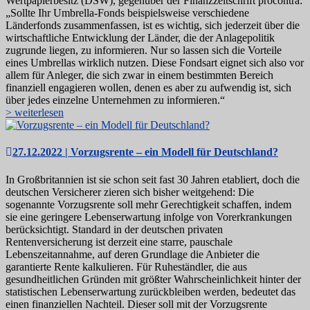
Wertpapierbesitz (DSW), gegenüber der Finanzzeitschrift procontra:
„Sollte Ihr Umbrella-Fonds beispielsweise verschiedene
Länderfonds zusammenfassen, ist es wichtig, sich jederzeit über die
wirtschaftliche Entwicklung der Länder, die der Anlagepolitik
zugrunde liegen, zu informieren. Nur so lassen sich die Vorteile
eines Umbrellas wirklich nutzen. Diese Fondsart eignet sich also vor
allem für Anleger, die sich zwar in einem bestimmten Bereich
finanziell engagieren wollen, denen es aber zu aufwendig ist, sich
über jedes einzelne Unternehmen zu informieren.“
> weiterlesen
27.12.2022 | Vorzugsrente – ein Modell für Deutschland?
In Großbritannien ist sie schon seit fast 30 Jahren etabliert, doch die
deutschen Versicherer zieren sich bisher weitgehend: Die
sogenannte Vorzugsrente soll mehr Gerechtigkeit schaffen, indem
sie eine geringere Lebenserwartung infolge von Vorerkrankungen
berücksichtigt. Standard in der deutschen privaten
Rentenversicherung ist derzeit eine starre, pauschale
Lebenszeitannahme, auf deren Grundlage die Anbieter die
garantierte Rente kalkulieren. Für Ruheständler, die aus
gesundheitlichen Gründen mit größter Wahrscheinlichkeit hinter der
statistischen Lebenserwartung zurückbleiben werden, bedeutet das
einen finanziellen Nachteil. Dieser soll mit der Vorzugsrente