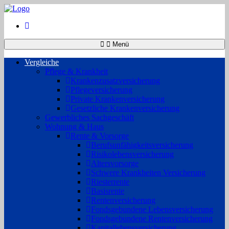
Menü
Vergleiche
Pflege & Krankheit
Krankenzusatzversicherung
Pflegeversicherung
Private Krankenversicherung
Gesetzliche Krankenversicherung
Gewerbliches Sachgeschäft
Wohnung & Haus
Rente & Vorsorge
Berufs­unfähigkeitsversicherung
Risikolebensversicherung
Altersvorsorge
Schwere Krankheiten Versicherung
Riesterrente
Basisrente
Rentenversicherung
Fondsgebundene Lebensversicherung
Fondsgebundene Rentenversicherung
Kapitallebensversicherung