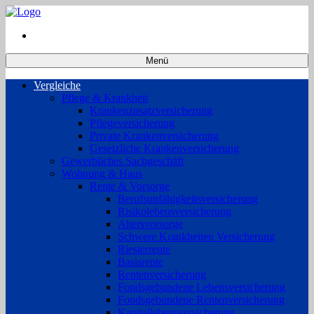
Menü
Vergleiche
Pflege & Krankheit
Krankenzusatzversicherung
Pflegeversicherung
Private Krankenversicherung
Gesetzliche Krankenversicherung
Gewerbliches Sachgeschäft
Wohnung & Haus
Rente & Vorsorge
Berufs­unfähigkeitsversicherung
Risikolebensversicherung
Altersvorsorge
Schwere Krankheiten Versicherung
Riesterrente
Basisrente
Rentenversicherung
Fondsgebundene Lebensversicherung
Fondsgebundene Rentenversicherung
Kapitallebensversicherung