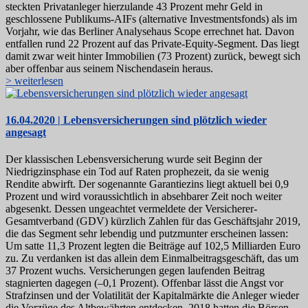
steckten Privatanleger hierzulande 43 Prozent mehr Geld in
geschlossene Publikums-AIFs (alternative Investmentsfonds) als im
Vorjahr, wie das Berliner Analysehaus Scope errechnet hat. Davon
entfallen rund 22 Prozent auf das Private-Equity-Segment. Das liegt
damit zwar weit hinter Immobilien (73 Prozent) zurück, bewegt sich
aber offenbar aus seinem Nischendasein heraus.
> weiterlesen
16.04.2020 | Lebensversicherungen sind plötzlich wieder
angesagt
Der klassischen Lebensversicherung wurde seit Beginn der
Niedrigzinsphase ein Tod auf Raten prophezeit, da sie wenig
Rendite abwirft. Der sogenannte Garantiezins liegt aktuell bei 0,9
Prozent und wird voraussichtlich in absehbarer Zeit noch weiter
abgesenkt. Dessen ungeachtet vermeldete der Versicherer-
Gesamtverband (GDV) kürzlich Zahlen für das Geschäftsjahr 2019,
die das Segment sehr lebendig und putzmunter erscheinen lassen:
Um satte 11,3 Prozent legten die Beiträge auf 102,5 Milliarden Euro
zu. Zu verdanken ist das allein dem Einmalbeitragsgeschäft, das um
37 Prozent wuchs. Versicherungen gegen laufenden Beitrag
stagnierten dagegen (–0,1 Prozent). Offenbar lässt die Angst vor
Strafzinsen und der Volatilität der Kapitalmärkte die Anleger wieder
die Vorzüge des Altbewährten entdecken. 2018 hatten die Börsen