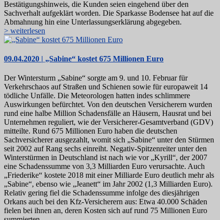
Bestätigungshinweis, die Kunden seien eingehend über den
Sachverhalt aufgeklärt worden. Die Sparkasse Bodensee hat auf die
Abmahnung hin eine Unterlassungserklärung abgegeben.
> weiterlesen
09.04.2020 | „Sabine“ kostet 675 Millionen Euro
Der Wintersturm „Sabine“ sorgte am 9. und 10. Februar für
Verkehrschaos auf Straßen und Schienen sowie für europaweit 14
tödliche Unfälle. Die Meteorologen hatten indes schlimmere
Auswirkungen befürchtet. Von den deutschen Versicherern wurden
rund eine halbe Million Schadensfälle an Häusern, Hausrat und bei
Unternehmen reguliert, wie der Versicherer-Gesamtverband (GDV)
mitteilte. Rund 675 Millionen Euro haben die deutschen
Sachversicherer ausgezahlt, womit sich „Sabine“ unter den Stürmen
seit 2002 auf Rang sechs einreiht. Negativ-Spitzenreiter unter den
Winterstürmen in Deutschland ist nach wie vor „Kyrill“, der 2007
eine Schadenssumme von 3,3 Milliarden Euro verursachte. Auch
„Friederike“ kostete 2018 mit einer Milliarde Euro deutlich mehr als
„Sabine“, ebenso wie „Jeanett“ im Jahr 2002 (1,3 Milliarden Euro).
Relativ gering fiel die Schadenssumme infolge des diesjährigen
Orkans auch bei den Kfz-Versicherern aus: Etwa 40.000 Schäden
fielen bei ihnen an, deren Kosten sich auf rund 75 Millionen Euro
summierten.