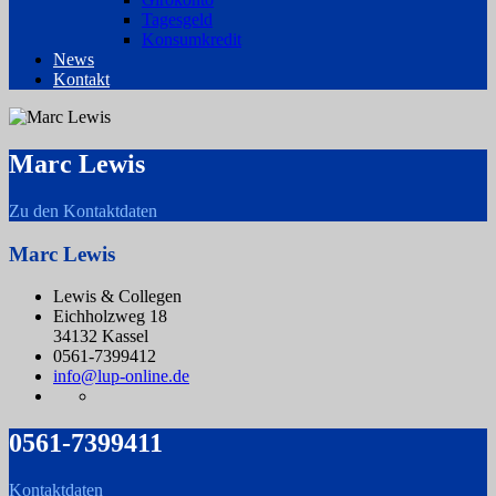
Tagesgeld
Konsumkredit
News
Kontakt
Marc Lewis
Zu den Kontaktdaten
Marc Lewis
Lewis & Collegen
Eichholzweg 18
34132 Kassel
0561-7399412
info@lup-online.de
0561-7399411
Kontaktdaten