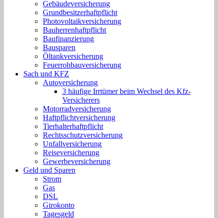
Gebäudeversicherung
Grundbesitzerhaftpflicht
Photovoltaikversicherung
Bauherrenhaftpflicht
Baufinanzierung
Bausparen
Öltankversicherung
Feuerrohbauversicherung
Sach und KFZ
Autoversicherung
3 häufige Irrtümer beim Wechsel des Kfz-
Versicherers
Motorradversicherung
Haftpflichtversicherung
Tierhalterhaftpflicht
Rechtsschutzversicherung
Unfallversicherung
Reiseversicherung
Gewerbeversicherung
Geld und Sparen
Strom
Gas
DSL
Girokonto
Tagesgeld