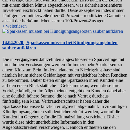
mit einem dicken Minus abgeschlossen, was sicherheitsorientierte
Investoren erschreckt haben dürfte. Diese akzeptieren indes immer
häufiger – zu mittlerweile über 60 Prozent – modifizierte Garantien
anstatt der herkömmlichen starren 100-Prozent-Zusagen.
> weiterlesen
14.04.2020 | Sparkassen müssen bei Kündigungsangeboten
sauber aufklären
Die in vergangenen Jahrzehnten abgeschlossenen Sparverträge mit
ihren hohen Verzinsungen werden für immer mehr Sparkassen zu
einem Klotz am Bein. In der andauernden Niedrigzinsphase sind
nämlich kaum sichere Geldanlagen mit vergleichbar hohen Renditen
zu bekommen. Daher bieten einige Sparkassen ihren Kunden eine –
auf den ersten Blick stattliche – Geldsumme an, wenn diese ihre
Verträge kündigen. Im Allgemeinen entgeht den Kunden dabei aber
eine deutlich höhere Summe, die je nach Vertrag durchaus
fünfstellig sein kann. Verbraucherschützer haben daher die
Sparkasse Bodensee kürzlich erfolgreich abgemahnt. In zukünftigen
Kündigungsangeboten soll deutlicher erklärt werden, worauf die
Kunden im Gegenzug für die Einmalzahlung verzichten. Bisher
wurde diese nicht unerhebliche Information in den
Angebotsschreiben verschwiegen. Dennoch enthielten sie den