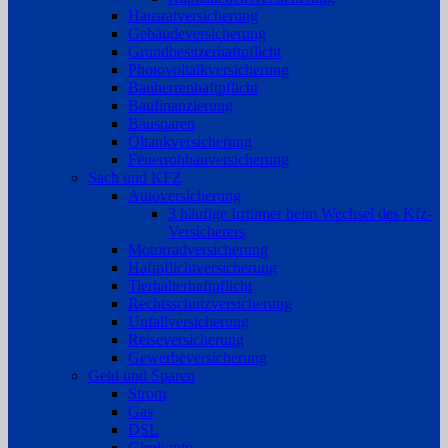
Hausratversicherung
Gebäudeversicherung
Grundbesitzerhaftpflicht
Photovoltaikversicherung
Bauherrenhaftpflicht
Baufinanzierung
Bausparen
Öltankversicherung
Feuerrohbauversicherung
Sach und KFZ
Autoversicherung
3 häufige Irrtümer beim Wechsel des Kfz-
Versicherers
Motorradversicherung
Haftpflichtversicherung
Tierhalterhaftpflicht
Rechtsschutzversicherung
Unfallversicherung
Reiseversicherung
Gewerbeversicherung
Geld und Sparen
Strom
Gas
DSL
Girokonto