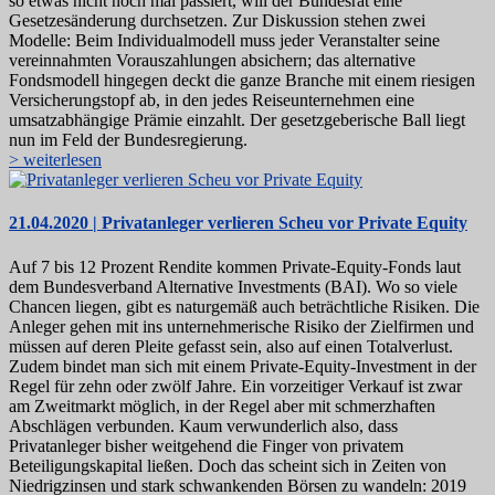
so etwas nicht noch mal passiert, will der Bundesrat eine
Gesetzesänderung durchsetzen. Zur Diskussion stehen zwei
Modelle: Beim Individualmodell muss jeder Veranstalter seine
vereinnahmten Vorauszahlungen absichern; das alternative
Fondsmodell hingegen deckt die ganze Branche mit einem riesigen
Versicherungstopf ab, in den jedes Reiseunternehmen eine
umsatzabhängige Prämie einzahlt. Der gesetzgeberische Ball liegt
nun im Feld der Bundesregierung.
> weiterlesen
21.04.2020 | Privatanleger verlieren Scheu vor Private Equity
Auf 7 bis 12 Prozent Rendite kommen Private-Equity-Fonds laut
dem Bundesverband Alternative Investments (BAI). Wo so viele
Chancen liegen, gibt es naturgemäß auch beträchtliche Risiken. Die
Anleger gehen mit ins unternehmerische Risiko der Zielfirmen und
müssen auf deren Pleite gefasst sein, also auf einen Totalverlust.
Zudem bindet man sich mit einem Private-Equity-Investment in der
Regel für zehn oder zwölf Jahre. Ein vorzeitiger Verkauf ist zwar
am Zweitmarkt möglich, in der Regel aber mit schmerzhaften
Abschlägen verbunden. Kaum verwunderlich also, dass
Privatanleger bisher weitgehend die Finger von privatem
Beteiligungskapital ließen. Doch das scheint sich in Zeiten von
Niedrigzinsen und stark schwankenden Börsen zu wandeln: 2019