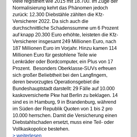
viele registriert wie 2015 mit 18.700. Im Zuge der
Normalisierung kehrt das Phänomen jedoch
zurück: 12.300 Diebstähle zählten die Kfz-
Versicherer 2022. Da sich auch die
durchschnittliche Schadenssumme um 6 Prozent
auf knapp 20.300 Euro erhöhte, leisteten die Kfz-
Versicherer insgesamt 249 Millionen Euro, nach
187 Millionen Euro im Vorjahr. Hinzu kamen 114
Millionen Euro für gestohlene Teile wie
Lenkräder oder Bordcomputer, ein Plus von 17
Prozent. Besonders Oberklasse-SUVs erfreuen
sich großer Beliebtheit bei den Langfingern,
deren bevorzugtes Operationsgebiet die
Bundeshauptstadt darstellt: 29 Fälle auf 10.000
kaskoversicherte Pkw hat Berlin zu beklagen. 14
sind es in Hamburg, 9 in Brandenburg, während
im Süden der Republik Quoten von 1 bis 2 pro
10.000 herrschen. Damit die Versicherung einen
Diebstahlschaden ersetzt, muss eine Teil- oder
Vollkaskopolice bestehen.
> weiterlesen