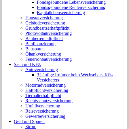
Fondsgebundene Lebensversicherung
Fondsgebundene Rentenversicherung
Kapitallebensversicherung
Hausratversicherung
Gebäudeversicherung
Grundbesitzerhaftpflicht
Photovoltaikversicherung
Bauherrenhaftpflicht
Baufinanzierung
Bausparen
Öltankversicherung
Feuerrohbauversicherung
Sach und KFZ
Autoversicherung
3 häufige Irrtümer beim Wechsel des Kfz-
Versicherers
Motorradversicherung
Haftpflichtversicherung
Tierhalterhaftpflicht
Rechtsschutzversicherung
Unfallversicherung
Reiseversicherung
Gewerbeversicherung
Geld und Sparen
Strom