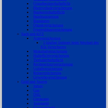
Grundbesitzerhaftpflicht
Photovoltaikversicherung
Bauherrenhaftpflicht
Baufinanzierung
Bausparen
Öltankversicherung
Feuerrohbauversicherung
Sach und KFZ
Autoversicherung
3 häufige Irrtümer beim Wechsel des
Kfz-Versicherers
Motorradversicherung
Haftpflichtversicherung
Tierhalterhaftpflicht
Rechtsschutzversicherung
Unfallversicherung
Reiseversicherung
Gewerbeversicherung
Geld und Sparen
Strom
Gas
DSL
Girokonto
Tagesgeld
Konsumkredit