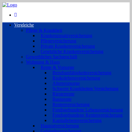
Vergleiche
Pflege & Krankheit
Krankenzusatzversicherung
Pflegeversicherung
Private Krankenversicherung
Gesetzliche Krankenversicherung
Gewerbliches Sachgeschäft
Wohnung & Haus
Rente & Vorsorge
Berufs­unfähigkeitsversicherung
Risikolebensversicherung
Altersvorsorge
Schwere Krankheiten Versicherung
Riesterrente
Basisrente
Rentenversicherung
Fondsgebundene Lebensversicherung
Fondsgebundene Rentenversicherung
Kapitallebensversicherung
Hausratversicherung
Gebäudeversicherung