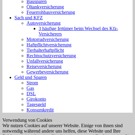
Bausparen
Öltankversicherung
Feuerrohbauversicherung
Sach und KFZ
Autoversicherung
3 häufige Irrtümer beim Wechsel des Kfz-
Versicherers
Motorradversicherung
Haftpflichtversicherung
Tierhalterhaftpflicht
Rechtsschutzversicherung
Unfallversicherung
Reiseversicherung
Gewerbeversicherung
Geld und Sparen
Strom
Gas
DSL
Girokonto
Tagesgeld
Konsumkredit
Verwendung von Cookies
Wir nutzen Cookies auf unserer Website. Einige von ihnen sind
notwendig während andere uns helfen, diese Website und Ihre