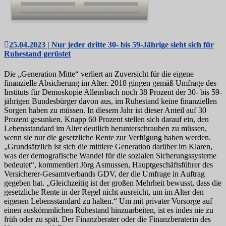
25.04.2023 | Nur jeder dritte 30- bis 59-Jährige sieht sich für
Ruhestand gerüstet
Die „Generation Mitte“ verliert an Zuversicht für die eigene
finanzielle Absicherung im Alter. 2018 gingen gemäß Umfrage des
Instituts für Demoskopie Allensbach noch 38 Prozent der 30- bis 59-
jährigen Bundesbürger davon aus, im Ruhestand keine finanziellen
Sorgen haben zu müssen. In diesem Jahr ist dieser Anteil auf 30
Prozent gesunken. Knapp 60 Prozent stellen sich darauf ein, den
Lebensstandard im Alter deutlich herunterschrauben zu müssen,
wenn sie nur die gesetzliche Rente zur Verfügung haben werden.
„Grundsätzlich ist sich die mittlere Generation darüber im Klaren,
was der demografische Wandel für die sozialen Sicherungssysteme
bedeutet“, kommentiert Jörg Asmussen, Hauptgeschäftsführer des
Versicherer-Gesamtverbands GDV, der die Umfrage in Auftrag
gegeben hat. „Gleichzeitig ist der großen Mehrheit bewusst, dass die
gesetzliche Rente in der Regel nicht ausreicht, um im Alter den
eigenen Lebensstandard zu halten.“ Um mit privater Vorsorge auf
einen auskömmlichen Ruhestand hinzuarbeiten, ist es indes nie zu
früh oder zu spät. Der Finanzberater oder die Finanzberaterin des