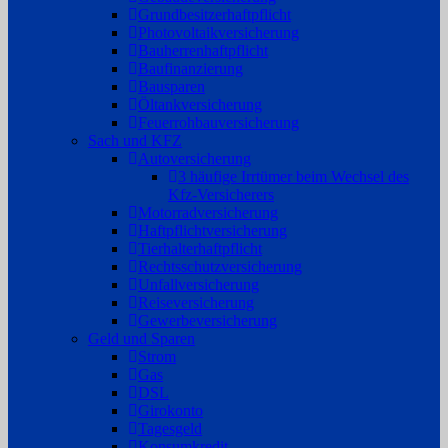
Grundbesitzerhaftpflicht
Photovoltaikversicherung
Bauherrenhaftpflicht
Baufinanzierung
Bausparen
Öltankversicherung
Feuerrohbauversicherung
Sach und KFZ
Autoversicherung
3 häufige Irrtümer beim Wechsel des
Kfz-Versicherers
Motorradversicherung
Haftpflichtversicherung
Tierhalterhaftpflicht
Rechtsschutzversicherung
Unfallversicherung
Reiseversicherung
Gewerbeversicherung
Geld und Sparen
Strom
Gas
DSL
Girokonto
Tagesgeld
Konsumkredit