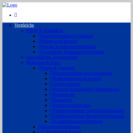
Vergleiche
Pflege & Krankheit
Krankenzusatzversicherung
Pflegeversicherung
Private Krankenversicherung
Gesetzliche Krankenversicherung
Gewerbliches Sachgeschäft
Wohnung & Haus
Rente & Vorsorge
Berufs­unfähigkeitsversicherung
Risikolebensversicherung
Altersvorsorge
Schwere Krankheiten Versicherung
Riesterrente
Basisrente
Rentenversicherung
Fondsgebundene Lebensversicherung
Fondsgebundene Rentenversicherung
Kapitallebensversicherung
Hausratversicherung
Gebäudeversicherung