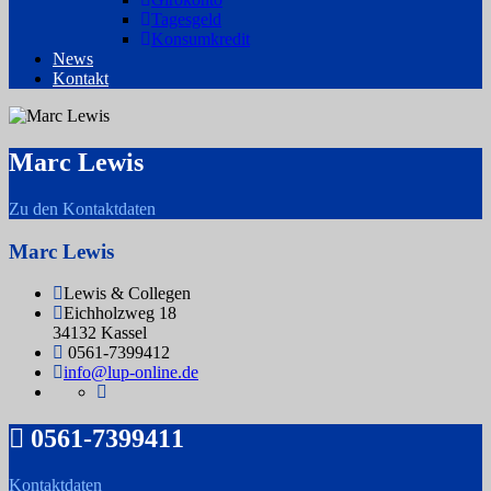
Tagesgeld
Konsumkredit
News
Kontakt
Marc Lewis
Zu den Kontaktdaten
Marc Lewis
Lewis & Collegen
Eichholzweg 18
34132 Kassel
0561-7399412
info@lup-online.de
0561-7399411
Kontaktdaten