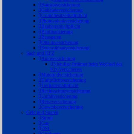
Hausratversicherung
Gebäudeversicherung
Grundbesitzerhaftpflicht
Photovoltaikversicherung
Bauherrenhaftpflicht
Baufinanzierung
Bausparen
Öltankversicherung
Feuerrohbauversicherung
Sach und KFZ
Autoversicherung
3 häufige Irrtümer beim Wechsel des
Kfz-Versicherers
Motorradversicherung
Haftpflichtversicherung
Tierhalterhaftpflicht
Rechtsschutzversicherung
Unfallversicherung
Reiseversicherung
Gewerbeversicherung
Geld und Sparen
Strom
Gas
DSL
Girokonto