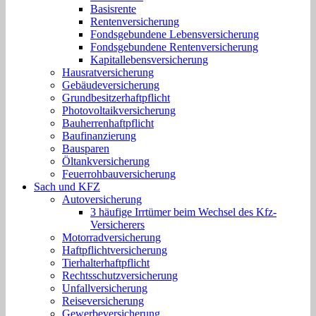
Basisrente
Rentenversicherung
Fondsgebundene Lebensversicherung
Fondsgebundene Rentenversicherung
Kapitallebensversicherung
Hausratversicherung
Gebäudeversicherung
Grundbesitzerhaftpflicht
Photovoltaikversicherung
Bauherrenhaftpflicht
Baufinanzierung
Bausparen
Öltankversicherung
Feuerrohbauversicherung
Sach und KFZ
Autoversicherung
3 häufige Irrtümer beim Wechsel des Kfz-
Versicherers
Motorradversicherung
Haftpflichtversicherung
Tierhalterhaftpflicht
Rechtsschutzversicherung
Unfallversicherung
Reiseversicherung
Gewerbeversicherung