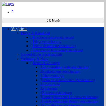
Menü
Vergleiche
Pflege & Krankheit
Krankenzusatzversicherung
Pflegeversicherung
Private Krankenversicherung
Gesetzliche Krankenversicherung
Gewerbliches Sachgeschäft
Wohnung & Haus
Rente & Vorsorge
Berufs­unfähigkeitsversicherung
Risikolebensversicherung
Altersvorsorge
Schwere Krankheiten Versicherung
Riesterrente
Basisrente
Rentenversicherung
Fondsgebundene Lebensversicherung
Fondsgebundene Rentenversicherung
Kapitallebensversicherung