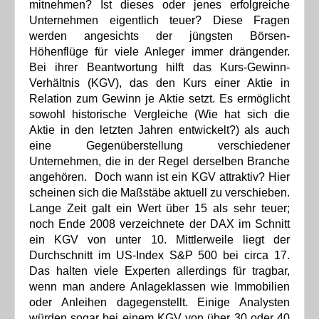
mitnehmen? Ist dieses oder jenes erfolgreiche
Unternehmen eigentlich teuer? Diese Fragen
werden angesichts der jüngsten Börsen-
Höhenflüge für viele Anleger immer drängender.
Bei ihrer Beantwortung hilft das Kurs-Gewinn-
Verhältnis (KGV), das den Kurs einer Aktie in
Relation zum Gewinn je Aktie setzt. Es ermöglicht
sowohl historische Vergleiche (Wie hat sich die
Aktie in den letzten Jahren entwickelt?) als auch
eine Gegenüberstellung verschiedener
Unternehmen, die in der Regel derselben Branche
angehören. Doch wann ist ein KGV attraktiv? Hier
scheinen sich die Maßstäbe aktuell zu verschieben.
Lange Zeit galt ein Wert über 15 als sehr teuer;
noch Ende 2008 verzeichnete der DAX im Schnitt
ein KGV von unter 10. Mittlerweile liegt der
Durchschnitt im US-Index S&P 500 bei circa 17.
Das halten viele Experten allerdings für tragbar,
wenn man andere Anlageklassen wie Immobilien
oder Anleihen dagegenstellt. Einige Analysten
würden sogar bei einem KGV von über 30 oder 40