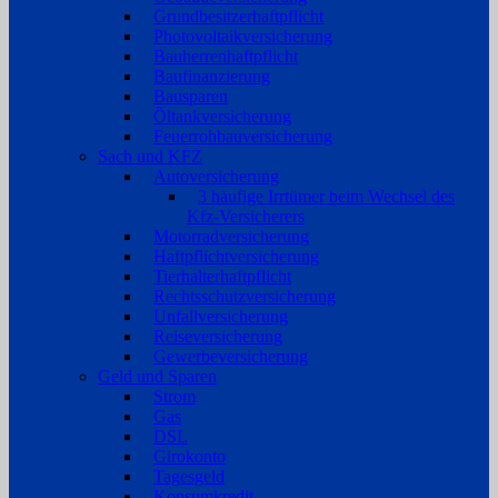
Grundbesitzerhaftpflicht
Photovoltaikversicherung
Bauherrenhaftpflicht
Baufinanzierung
Bausparen
Öltankversicherung
Feuerrohbauversicherung
Sach und KFZ
Autoversicherung
3 häufige Irrtümer beim Wechsel des
Kfz-Versicherers
Motorradversicherung
Haftpflichtversicherung
Tierhalterhaftpflicht
Rechtsschutzversicherung
Unfallversicherung
Reiseversicherung
Gewerbeversicherung
Geld und Sparen
Strom
Gas
DSL
Girokonto
Tagesgeld
Konsumkredit