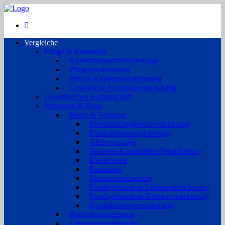
Vergleiche
Pflege & Krankheit
Krankenzusatzversicherung
Pflegeversicherung
Private Krankenversicherung
Gesetzliche Krankenversicherung
Gewerbliches Sachgeschäft
Wohnung & Haus
Rente & Vorsorge
Berufs­unfähigkeitsversicherung
Risikolebensversicherung
Altersvorsorge
Schwere Krankheiten Versicherung
Riesterrente
Basisrente
Rentenversicherung
Fondsgebundene Lebensversicherung
Fondsgebundene Rentenversicherung
Kapitallebensversicherung
Hausratversicherung
Gebäudeversicherung