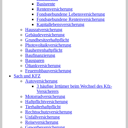
Basisrente
Rentenversicherung
Fondsgebundene Lebensversicherung
Fondsgebundene Rentenversicherung
Kapitallebensversicherung
Hausratversicherung
Gebäudeversicherung
Grundbesitzerhaftpflicht
Photovoltaikversicherung
Bauherrenhaftpflicht
Baufinanzierung
Bausparen
Öltankversicherung
Feuerrohbauversicherung
Sach und KFZ
Autoversicherung
3 häufige Irrtümer beim Wechsel des Kfz-
Versicherers
Motorradversicherung
Haftpflichtversicherung
Tierhalterhaftpflicht
Rechtsschutzversicherung
Unfallversicherung
Reiseversicherung
Gewerbeversicherung