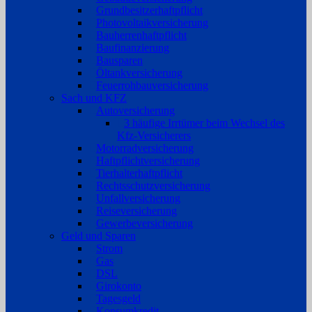
Grundbesitzerhaftpflicht
Photovoltaikversicherung
Bauherrenhaftpflicht
Baufinanzierung
Bausparen
Öltankversicherung
Feuerrohbauversicherung
Sach und KFZ
Autoversicherung
3 häufige Irrtümer beim Wechsel des
Kfz-Versicherers
Motorradversicherung
Haftpflichtversicherung
Tierhalterhaftpflicht
Rechtsschutzversicherung
Unfallversicherung
Reiseversicherung
Gewerbeversicherung
Geld und Sparen
Strom
Gas
DSL
Girokonto
Tagesgeld
Konsumkredit