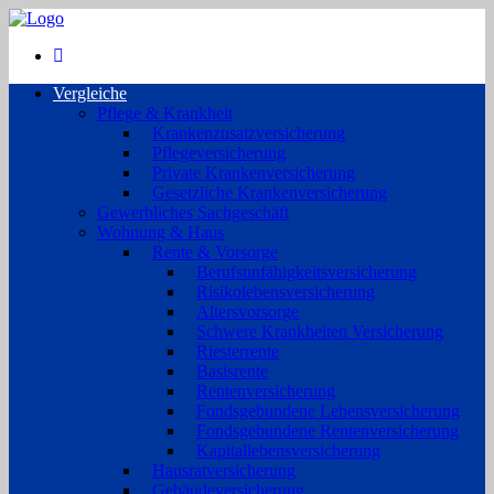
Vergleiche
Pflege & Krankheit
Krankenzusatzversicherung
Pflegeversicherung
Private Krankenversicherung
Gesetzliche Krankenversicherung
Gewerbliches Sachgeschäft
Wohnung & Haus
Rente & Vorsorge
Berufs­unfähigkeitsversicherung
Risikolebensversicherung
Altersvorsorge
Schwere Krankheiten Versicherung
Riesterrente
Basisrente
Rentenversicherung
Fondsgebundene Lebensversicherung
Fondsgebundene Rentenversicherung
Kapitallebensversicherung
Hausratversicherung
Gebäudeversicherung