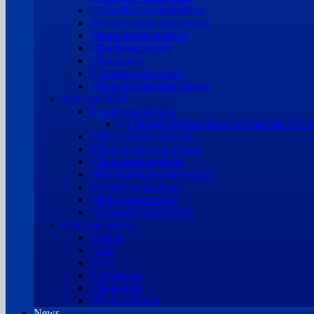
Grundbesitzerhaftpflicht
Photovoltaikversicherung
Bauherrenhaftpflicht
Baufinanzierung
Bausparen
Öltankversicherung
Feuerrohbauversicherung
Sach und KFZ
Autoversicherung
3 häufige Irrtümer beim Wechsel des Kfz-V
Motorradversicherung
Haftpflichtversicherung
Tierhalterhaftpflicht
Rechtsschutzversicherung
Unfallversicherung
Reiseversicherung
Gewerbeversicherung
Geld und Sparen
Strom
Gas
DSL
Girokonto
Tagesgeld
Konsumkredit
News