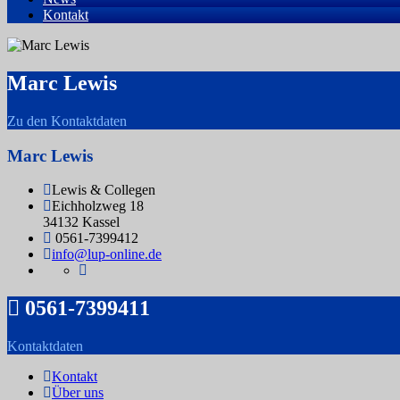
Kontakt
Marc Lewis
Zu den Kontaktdaten
Marc Lewis
Lewis & Collegen
Eichholzweg 18
34132 Kassel
0561-7399412
info@lup-online.de
0561-7399411
Kontaktdaten
Kontakt
Über uns