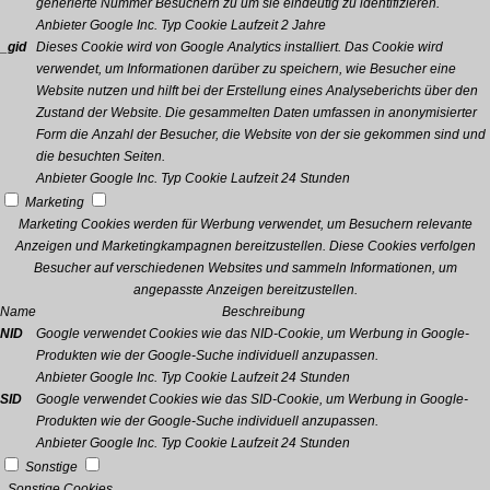
generierte Nummer Besuchern zu um sie eindeutig zu identifizieren.
Anbieter
Google Inc.
Typ
Cookie
Laufzeit
2 Jahre
_gid
Dieses Cookie wird von Google Analytics installiert. Das Cookie wird
verwendet, um Informationen darüber zu speichern, wie Besucher eine
Website nutzen und hilft bei der Erstellung eines Analyseberichts über den
Zustand der Website. Die gesammelten Daten umfassen in anonymisierter
Form die Anzahl der Besucher, die Website von der sie gekommen sind und
die besuchten Seiten.
Anbieter
Google Inc.
Typ
Cookie
Laufzeit
24 Stunden
Marketing
Marketing Cookies werden für Werbung verwendet, um Besuchern relevante
Anzeigen und Marketingkampagnen bereitzustellen. Diese Cookies verfolgen
Besucher auf verschiedenen Websites und sammeln Informationen, um
angepasste Anzeigen bereitzustellen.
Name
Beschreibung
NID
Google verwendet Cookies wie das NID-Cookie, um Werbung in Google-
Produkten wie der Google-Suche individuell anzupassen.
Anbieter
Google Inc.
Typ
Cookie
Laufzeit
24 Stunden
SID
Google verwendet Cookies wie das SID-Cookie, um Werbung in Google-
Produkten wie der Google-Suche individuell anzupassen.
Anbieter
Google Inc.
Typ
Cookie
Laufzeit
24 Stunden
Sonstige
Sonstige Cookies