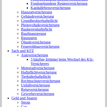
Fondsgebundene Rentenversicherung
Kapitallebensversicherung
Hausratversicherung
Gebäudeversicherung
Grundbesitzerhaftpflicht
Photovoltaikversicherung
Bauherrenhaftpflicht
Baufinanzierung
Bausparen
Öltankversicherung
Feuerrohbauversicherung
Sach und KFZ
Autoversicherung
3 häufige Irrtümer beim Wechsel des Kfz-
Versicherers
Motorradversicherung
Haftpflichtversicherung
Tierhalterhaftpflicht
Rechtsschutzversicherung
Unfallversicherung
Reiseversicherung
Gewerbeversicherung
Geld und Sparen
Strom
Gas