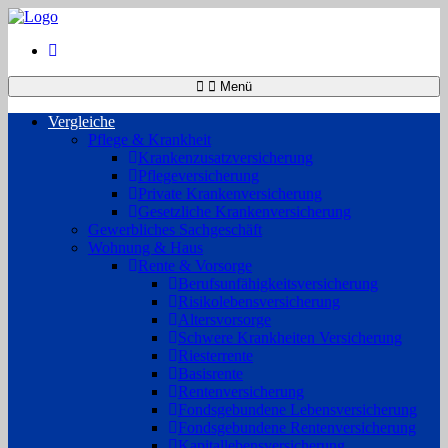
Menü
Vergleiche
Pflege & Krankheit
Krankenzusatzversicherung
Pflegeversicherung
Private Krankenversicherung
Gesetzliche Krankenversicherung
Gewerbliches Sachgeschäft
Wohnung & Haus
Rente & Vorsorge
Berufs­unfähigkeitsversicherung
Risikolebensversicherung
Altersvorsorge
Schwere Krankheiten Versicherung
Riesterrente
Basisrente
Rentenversicherung
Fondsgebundene Lebensversicherung
Fondsgebundene Rentenversicherung
Kapitallebensversicherung