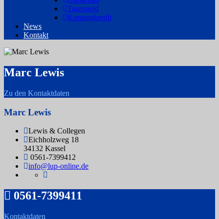
Tagesgeld
Konsumkredit
News
Kontakt
Marc Lewis
Zu den Kontaktdaten
Marc Lewis
Lewis & Collegen
Eichholzweg 18
34132 Kassel
0561-7399412
info@lup-online.de
0561-7399411
Kontaktdaten