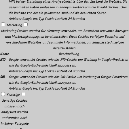
hilft bei der Erstellung eines Analyseberichts über den Zustand der Website. Die
gesammelten Daten umfassen in anonymisierter Form die Anzahl der Besucher,
die Website von der sie gekommen sind und die besuchten Seiten.
Anbieter
Google Inc.
Typ
Cookie
Laufzeit
24 Stunden
Marketing
Marketing Cookies werden für Werbung verwendet, um Besuchern relevante Anzeigen
und Marketingkampagnen bereitzustellen. Diese Cookies verfolgen Besucher auf
verschiedenen Websites und sammeln Informationen, um angepasste Anzeigen
bereitzustellen.
Name
Beschreibung
NID
Google verwendet Cookies wie das NID-Cookie, um Werbung in Google-Produkten
wie der Google-Suche individuell anzupassen.
Anbieter
Google Inc.
Typ
Cookie
Laufzeit
24 Stunden
SID
Google verwendet Cookies wie das SID-Cookie, um Werbung in Google-Produkten
wie der Google-Suche individuell anzupassen.
Anbieter
Google Inc.
Typ
Cookie
Laufzeit
24 Stunden
Sonstige
Sonstige Cookies
müssen noch
analysiert werden
und wurden noch
in keiner Kategorie