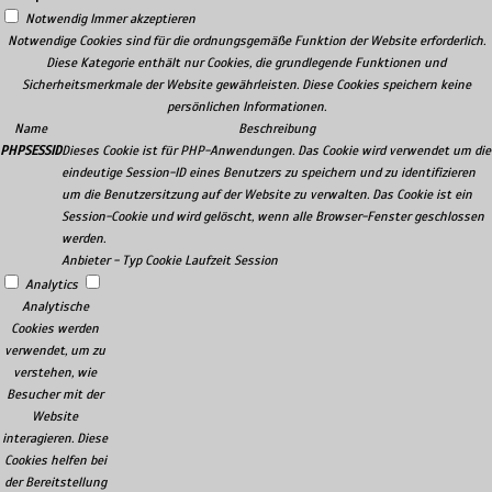
Notwendig
Immer akzeptieren
Notwendige Cookies sind für die ordnungsgemäße Funktion der Website erforderlich.
Diese Kategorie enthält nur Cookies, die grundlegende Funktionen und
Sicherheitsmerkmale der Website gewährleisten. Diese Cookies speichern keine
persönlichen Informationen.
Name
Beschreibung
PHPSESSID
Dieses Cookie ist für PHP-Anwendungen. Das Cookie wird verwendet um die
eindeutige Session-ID eines Benutzers zu speichern und zu identifizieren
um die Benutzersitzung auf der Website zu verwalten. Das Cookie ist ein
Session-Cookie und wird gelöscht, wenn alle Browser-Fenster geschlossen
werden.
Anbieter
-
Typ
Cookie
Laufzeit
Session
Analytics
Analytische
Cookies werden
verwendet, um zu
verstehen, wie
Besucher mit der
Website
interagieren. Diese
Cookies helfen bei
der Bereitstellung