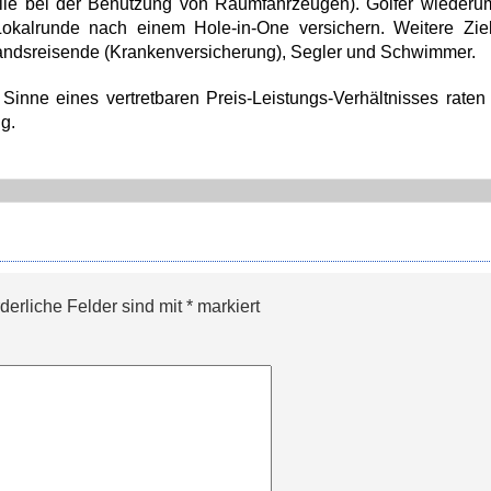
älle bei der Benutzung von Raumfahrzeugen). Golfer wieder
okalrunde nach einem Hole-in-One versichern. Weitere Zie
landsreisende (Krankenversicherung), Segler und Schwimmer.
 Sinne eines vertretbaren Preis-Leistungs-Verhältnisses raten
ng.
rderliche Felder sind mit
*
markiert