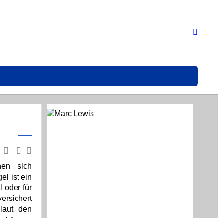
“
nen sich
l ist ein
 oder für
ersichert
laut den