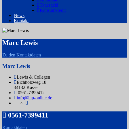
Tagesgeld
Konsumkredit
News
Kontakt
Marc Lewis
Zu den Kontaktdaten
Marc Lewis
Lewis & Collegen
Eichholzweg 18
34132 Kassel
0561-7399412
info@lup-online.de
0561-7399411
Kontaktdaten