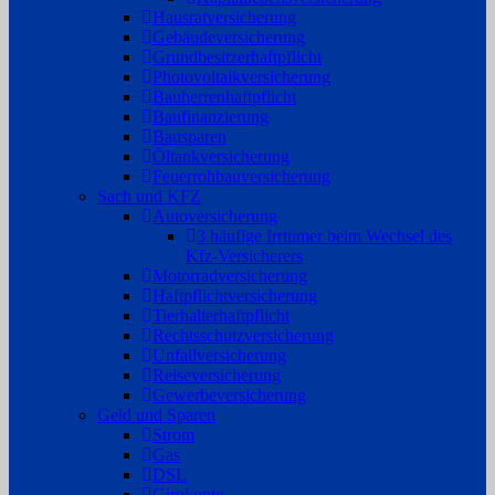
Hausratversicherung
Gebäudeversicherung
Grundbesitzerhaftpflicht
Photovoltaikversicherung
Bauherrenhaftpflicht
Baufinanzierung
Bausparen
Öltankversicherung
Feuerrohbauversicherung
Sach und KFZ
Autoversicherung
3 häufige Irrtümer beim Wechsel des
Kfz-Versicherers
Motorradversicherung
Haftpflichtversicherung
Tierhalterhaftpflicht
Rechtsschutzversicherung
Unfallversicherung
Reiseversicherung
Gewerbeversicherung
Geld und Sparen
Strom
Gas
DSL
Girokonto