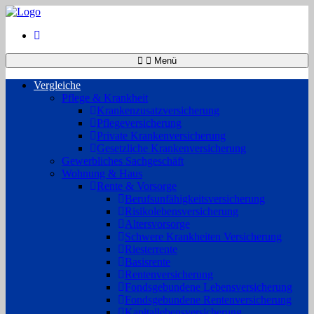
Menü
Vergleiche
Pflege & Krankheit
Krankenzusatzversicherung
Pflegeversicherung
Private Krankenversicherung
Gesetzliche Krankenversicherung
Gewerbliches Sachgeschäft
Wohnung & Haus
Rente & Vorsorge
Berufs­unfähigkeitsversicherung
Risikolebensversicherung
Altersvorsorge
Schwere Krankheiten Versicherung
Riesterrente
Basisrente
Rentenversicherung
Fondsgebundene Lebensversicherung
Fondsgebundene Rentenversicherung
Kapitallebensversicherung