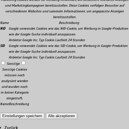
und Marketingkampagnen bereitzustellen. Diese Cookies verfolgen Besucher auf
verschiedenen Websites und sammeln Informationen, um angepasste Anzeigen
bereitzustellen.
Name
Beschreibung
NID
Google verwendet Cookies wie das NID-Cookie, um Werbung in Google-Produkten
wie der Google-Suche individuell anzupassen.
Anbieter
Google Inc.
Typ
Cookie
Laufzeit
24 Stunden
SID
Google verwendet Cookies wie das SID-Cookie, um Werbung in Google-Produkten
wie der Google-Suche individuell anzupassen.
Anbieter
Google Inc.
Typ
Cookie
Laufzeit
24 Stunden
Sonstige
Sonstige Cookies
müssen noch
analysiert werden
und wurden noch
in keiner Kategorie
eingestuft.
Name
Beschreibung
Einstellungen speichern
Alle akzeptieren
Zurück