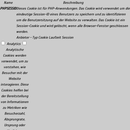
Name
Beschreibung
PHPSESSID
Dieses Cookie ist für PHP-Anwendungen. Das Cookie wird verwendet um die
eindeutige Session-ID eines Benutzers zu speichern und zu identifizieren
um die Benutzersitzung auf der Website zu verwalten. Das Cookie ist ein
Session-Cookie und wird gelöscht, wenn alle Browser-Fenster geschlossen
werden.
Anbieter
-
Typ
Cookie
Laufzeit
Session
Analytics
Analytische
Cookies werden
verwendet, um zu
verstehen, wie
Besucher mit der
Website
interagieren. Diese
Cookies helfen bei
der Bereitstellung
von Informationen
zu Metriken wie
Besucherzahl,
Absprungrate,
Ursprung oder