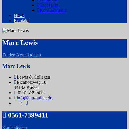
Tagesgeld
Konsumkredit
News
Kontakt
Marc Lewis
Zu den Kontaktdaten
Marc Lewis
Lewis & Collegen
Eichholzweg 18
34132 Kassel
0561-7399412
info@lup-online.de
0561-7399411
Kontaktdaten