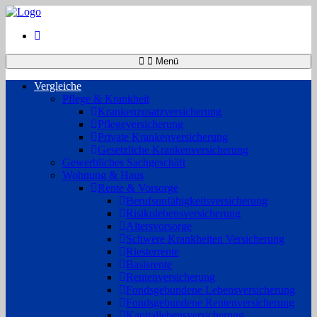
Menü
Vergleiche
Pflege & Krankheit
Krankenzusatzversicherung
Pflegeversicherung
Private Krankenversicherung
Gesetzliche Krankenversicherung
Gewerbliches Sachgeschäft
Wohnung & Haus
Rente & Vorsorge
Berufs­unfähigkeitsversicherung
Risikolebensversicherung
Altersvorsorge
Schwere Krankheiten Versicherung
Riesterrente
Basisrente
Rentenversicherung
Fondsgebundene Lebensversicherung
Fondsgebundene Rentenversicherung
Kapitallebensversicherung