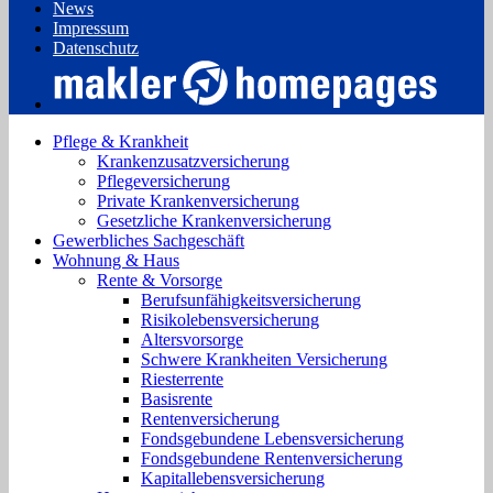
News
Impressum
Datenschutz
Pflege & Krankheit
Krankenzusatzversicherung
Pflegeversicherung
Private Krankenversicherung
Gesetzliche Krankenversicherung
Gewerbliches Sachgeschäft
Wohnung & Haus
Rente & Vorsorge
Berufs­unfähigkeitsversicherung
Risikolebensversicherung
Altersvorsorge
Schwere Krankheiten Versicherung
Riesterrente
Basisrente
Rentenversicherung
Fondsgebundene Lebensversicherung
Fondsgebundene Rentenversicherung
Kapitallebensversicherung