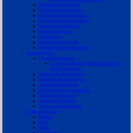
Hausratversicherung
Gebäudeversicherung
Grundbesitzerhaftpflicht
Photovoltaikversicherung
Bauherrenhaftpflicht
Baufinanzierung
Bausparen
Öltankversicherung
Feuerrohbauversicherung
Sach und KFZ
Autoversicherung
3 häufige Irrtümer beim Wechsel des
Kfz-Versicherers
Motorradversicherung
Haftpflichtversicherung
Tierhalterhaftpflicht
Rechtsschutzversicherung
Unfallversicherung
Reiseversicherung
Gewerbeversicherung
Geld und Sparen
Strom
Gas
DSL
Girokonto