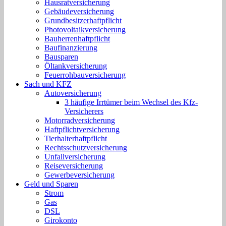
Hausratversicherung
Gebäudeversicherung
Grundbesitzerhaftpflicht
Photovoltaikversicherung
Bauherrenhaftpflicht
Baufinanzierung
Bausparen
Öltankversicherung
Feuerrohbauversicherung
Sach und KFZ
Autoversicherung
3 häufige Irrtümer beim Wechsel des Kfz-
Versicherers
Motorradversicherung
Haftpflichtversicherung
Tierhalterhaftpflicht
Rechtsschutzversicherung
Unfallversicherung
Reiseversicherung
Gewerbeversicherung
Geld und Sparen
Strom
Gas
DSL
Girokonto