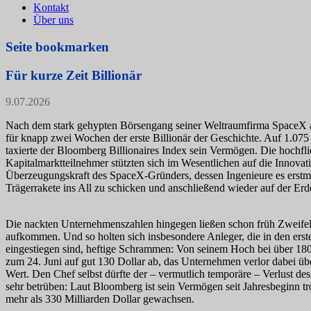
Kontakt
Über uns
Seite bookmarken
Für kurze Zeit Billionär
9.07.2026
Nach dem stark gehypten Börsengang seiner Weltraumfirma SpaceX
für knapp zwei Wochen der erste Billionär der Geschichte. Auf 1.07
taxierte der Bloomberg Billionaires Index sein Vermögen. Die hochf
Kapitalmarktteilnehmer stützten sich im Wesentlichen auf die Innova
Überzeugungskraft des SpaceX-Gründers, dessen Ingenieure es erstma
Trägerrakete ins All zu schicken und anschließend wieder auf der Erd
Die nackten Unternehmenszahlen hingegen ließen schon früh Zweife
aufkommen. Und so holten sich insbesondere Anleger, die in den er
eingestiegen sind, heftige Schrammen: Von seinem Hoch bei über 180 
zum 24. Juni auf gut 130 Dollar ab, das Unternehmen verlor dabei üb
Wert. Den Chef selbst dürfte der – vermutlich temporäre – Verlust des 
sehr betrüben: Laut Bloomberg ist sein Vermögen seit Jahresbeginn 
mehr als 330 Milliarden Dollar gewachsen.