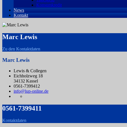
Konsumkredit
News
Kontakt
Marc Lewis
Zu den Kontaktdaten
Marc Lewis
Lewis & Collegen
Eichholzweg 18
34132 Kassel
0561-7399412
info@lup-online.de
0561-7399411
Kontaktdaten