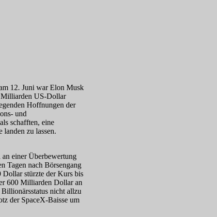
 am 12. Juni war Elon Musk
5 Milliarden US-Dollar
liegenden Hoffnungen der
tions- und
ls schafften, eine
e landen zu lassen.
l an einer Überbewertung
sten Tagen nach Börsengang
Dollar stürzte der Kurs bis
er 600 Milliarden Dollar an
Billionärsstatus nicht allzu
trotz der SpaceX-Baisse um