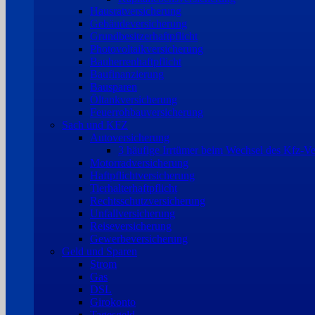
Hausratversicherung
Gebäudeversicherung
Grundbesitzerhaftpflicht
Photovoltaikversicherung
Bauherrenhaftpflicht
Baufinanzierung
Bausparen
Öltankversicherung
Feuerrohbauversicherung
Sach und KFZ
Autoversicherung
3 häufige Irrtümer beim Wechsel des Kfz-Ve
Motorradversicherung
Haftpflichtversicherung
Tierhalterhaftpflicht
Rechtsschutzversicherung
Unfallversicherung
Reiseversicherung
Gewerbeversicherung
Geld und Sparen
Strom
Gas
DSL
Girokonto
Tagesgeld