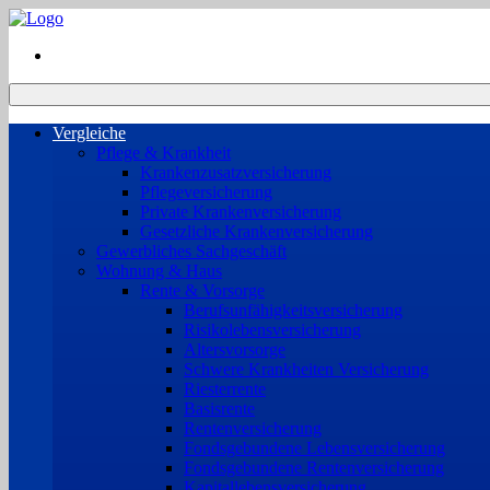
Vergleiche
Pflege & Krankheit
Krankenzusatzversicherung
Pflegeversicherung
Private Krankenversicherung
Gesetzliche Krankenversicherung
Gewerbliches Sachgeschäft
Wohnung & Haus
Rente & Vorsorge
Berufs­unfähigkeitsversicherung
Risikolebensversicherung
Altersvorsorge
Schwere Krankheiten Versicherung
Riesterrente
Basisrente
Rentenversicherung
Fondsgebundene Lebensversicherung
Fondsgebundene Rentenversicherung
Kapitallebensversicherung