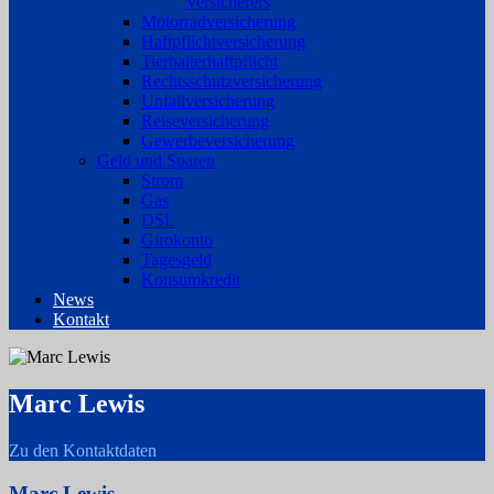
Versicherers
Motorradversicherung
Haftpflichtversicherung
Tierhalterhaftpflicht
Rechtsschutzversicherung
Unfallversicherung
Reiseversicherung
Gewerbeversicherung
Geld und Sparen
Strom
Gas
DSL
Girokonto
Tagesgeld
Konsumkredit
News
Kontakt
Marc Lewis
Zu den Kontaktdaten
Marc Lewis