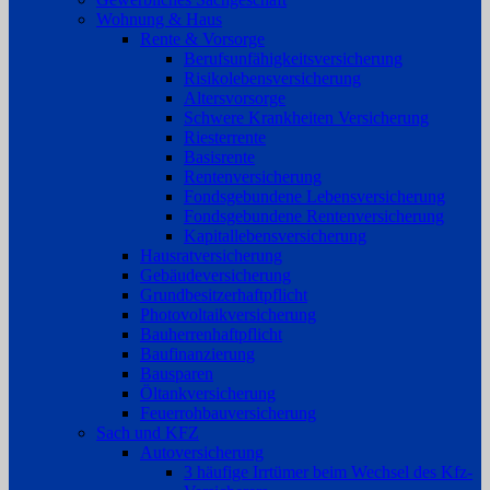
Wohnung & Haus
Rente & Vorsorge
Berufs­unfähigkeitsversicherung
Risikolebensversicherung
Altersvorsorge
Schwere Krankheiten Versicherung
Riesterrente
Basisrente
Rentenversicherung
Fondsgebundene Lebensversicherung
Fondsgebundene Rentenversicherung
Kapitallebensversicherung
Hausratversicherung
Gebäudeversicherung
Grundbesitzerhaftpflicht
Photovoltaikversicherung
Bauherrenhaftpflicht
Baufinanzierung
Bausparen
Öltankversicherung
Feuerrohbauversicherung
Sach und KFZ
Autoversicherung
3 häufige Irrtümer beim Wechsel des Kfz-