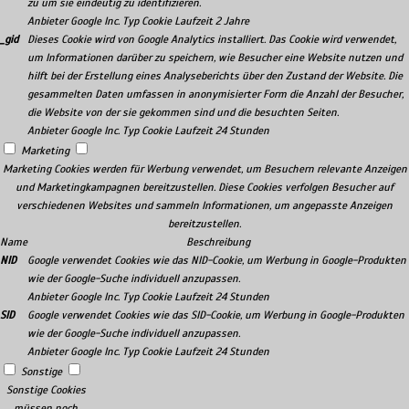
zu um sie eindeutig zu identifizieren.
Anbieter
Google Inc.
Typ
Cookie
Laufzeit
2 Jahre
_gid
Dieses Cookie wird von Google Analytics installiert. Das Cookie wird verwendet,
um Informationen darüber zu speichern, wie Besucher eine Website nutzen und
hilft bei der Erstellung eines Analyseberichts über den Zustand der Website. Die
gesammelten Daten umfassen in anonymisierter Form die Anzahl der Besucher,
die Website von der sie gekommen sind und die besuchten Seiten.
Anbieter
Google Inc.
Typ
Cookie
Laufzeit
24 Stunden
Marketing
Marketing Cookies werden für Werbung verwendet, um Besuchern relevante Anzeigen
und Marketingkampagnen bereitzustellen. Diese Cookies verfolgen Besucher auf
verschiedenen Websites und sammeln Informationen, um angepasste Anzeigen
bereitzustellen.
Name
Beschreibung
NID
Google verwendet Cookies wie das NID-Cookie, um Werbung in Google-Produkten
wie der Google-Suche individuell anzupassen.
Anbieter
Google Inc.
Typ
Cookie
Laufzeit
24 Stunden
SID
Google verwendet Cookies wie das SID-Cookie, um Werbung in Google-Produkten
wie der Google-Suche individuell anzupassen.
Anbieter
Google Inc.
Typ
Cookie
Laufzeit
24 Stunden
Sonstige
Sonstige Cookies
müssen noch