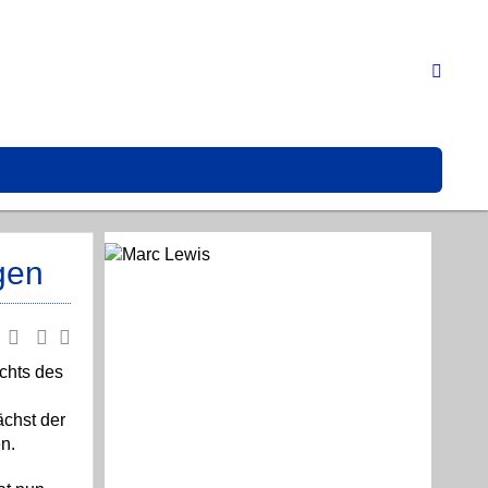
gen
chts des
chst der
n.