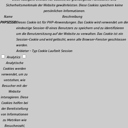
Sicherheitsmerkmale der Website gewährleisten. Diese Cookies speichern keine
persönlichen Informationen.
Name
Beschreibung
PHPSESSID
Dieses Cookie ist für PHP-Anwendungen. Das Cookie wird verwendet um die
eindeutige Session-ID eines Benutzers zu speichern und zu identifizieren
um die Benutzersitzung auf der Website zu verwalten. Das Cookie ist ein
Session-Cookie und wird gelöscht, wenn alle Browser-Fenster geschlossen
werden.
Anbieter
-
Typ
Cookie
Laufzeit
Session
Analytics
Analytische
Cookies werden
verwendet, um zu
verstehen, wie
Besucher mit der
Website
interagieren. Diese
Cookies helfen bei
der Bereitstellung
von Informationen
zu Metriken wie
Besucherzahl,