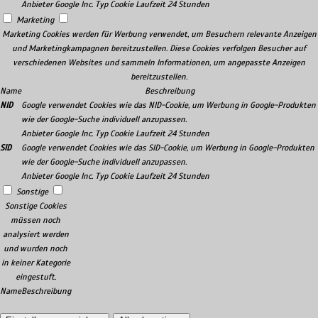
Anbieter
Google Inc.
Typ
Cookie
Laufzeit
24 Stunden
Marketing
Marketing Cookies werden für Werbung verwendet, um Besuchern relevante Anzeigen
und Marketingkampagnen bereitzustellen. Diese Cookies verfolgen Besucher auf
verschiedenen Websites und sammeln Informationen, um angepasste Anzeigen
bereitzustellen.
Name
Beschreibung
NID
Google verwendet Cookies wie das NID-Cookie, um Werbung in Google-Produkten
wie der Google-Suche individuell anzupassen.
Anbieter
Google Inc.
Typ
Cookie
Laufzeit
24 Stunden
SID
Google verwendet Cookies wie das SID-Cookie, um Werbung in Google-Produkten
wie der Google-Suche individuell anzupassen.
Anbieter
Google Inc.
Typ
Cookie
Laufzeit
24 Stunden
Sonstige
Sonstige Cookies
müssen noch
analysiert werden
und wurden noch
in keiner Kategorie
eingestuft.
Name
Beschreibung