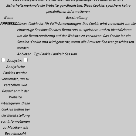
Sicherheitsmerkmale der Website gewährleisten. Diese Cookies speichern keine
persönlichen Informationen.
Name
Beschreibung
PHPSESSID
Dieses Cookie ist für PHP-Anwendungen. Das Cookie wird verwendet um die
eindeutige Session-ID eines Benutzers zu speichern und zu identifizieren
um die Benutzersitzung auf der Website zu verwalten. Das Cookie ist ein
Session-Cookie und wird gelöscht, wenn alle Browser-Fenster geschlossen
werden.
Anbieter
-
Typ
Cookie
Laufzeit
Session
Analytics
Analytische
Cookies werden
verwendet, um zu
verstehen, wie
Besucher mit der
Website
interagieren. Diese
Cookies helfen bei
der Bereitstellung
von Informationen
zu Metriken wie
Besucherzahl,