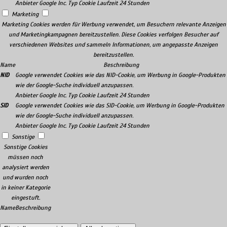
Anbieter
Google Inc.
Typ
Cookie
Laufzeit
24 Stunden
Marketing
Marketing Cookies werden für Werbung verwendet, um Besuchern relevante Anzeigen
und Marketingkampagnen bereitzustellen. Diese Cookies verfolgen Besucher auf
verschiedenen Websites und sammeln Informationen, um angepasste Anzeigen
bereitzustellen.
Name
Beschreibung
NID
Google verwendet Cookies wie das NID-Cookie, um Werbung in Google-Produkten
wie der Google-Suche individuell anzupassen.
Anbieter
Google Inc.
Typ
Cookie
Laufzeit
24 Stunden
SID
Google verwendet Cookies wie das SID-Cookie, um Werbung in Google-Produkten
wie der Google-Suche individuell anzupassen.
Anbieter
Google Inc.
Typ
Cookie
Laufzeit
24 Stunden
Sonstige
Sonstige Cookies
müssen noch
analysiert werden
und wurden noch
in keiner Kategorie
eingestuft.
Name
Beschreibung