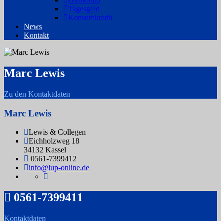
Tagesgeld
Konsumkredit
News
Kontakt
Marc Lewis
Zu den Kontaktdaten
Marc Lewis
Lewis & Collegen
Eichholzweg 18
34132 Kassel
0561-7399412
info@lup-online.de
0561-7399411
Kontaktdaten