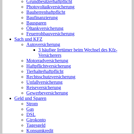
Grundbesitzerhaftpflicht
Photovoltaikversicherung
Bauherrenhaftpflicht
Baufinanzierung
Bausparen
Öltankversicherung
Feuerrohbauversicherung
Sach und KFZ
Autoversicherung
3 häufige Irrtümer beim Wechsel des Kfz-
Versicherers
Motorradversicherung
Haftpflichtversicherung
Tierhalterhaftpflicht
Rechtsschutzversicherung
Unfallversicherung
Reiseversicherung
Gewerbeversicherung
Geld und Sparen
Strom
Gas
DSL
Girokonto
Tagesgeld
Konsumkredit