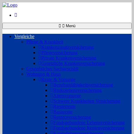
Menü
Vergleiche
Pflege & Krankheit
Krankenzusatzversicherung
Pflegeversicherung
Private Krankenversicherung
Gesetzliche Krankenversicherung
Gewerbliches Sachgeschäft
Wohnung & Haus
Rente & Vorsorge
Berufs­unfähigkeitsversicherung
Risikolebensversicherung
Altersvorsorge
Schwere Krankheiten Versicherung
Riesterrente
Basisrente
Rentenversicherung
Fondsgebundene Lebensversicherung
Fondsgebundene Rentenversicherung
Kapitallebensversicherung