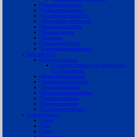
Hausratversicherung
Gebäudeversicherung
Grundbesitzerhaftpflicht
Photovoltaikversicherung
Bauherrenhaftpflicht
Baufinanzierung
Bausparen
Öltankversicherung
Feuerrohbauversicherung
Sach und KFZ
Autoversicherung
3 häufige Irrtümer beim Wechsel des
Kfz-Versicherers
Motorradversicherung
Haftpflichtversicherung
Tierhalterhaftpflicht
Rechtsschutzversicherung
Unfallversicherung
Reiseversicherung
Gewerbeversicherung
Geld und Sparen
Strom
Gas
DSL
Girokonto