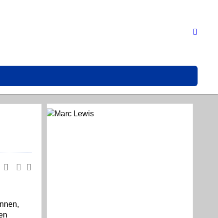
önnen,
den