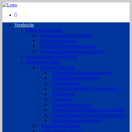
Vergleiche
Pflege & Krankheit
Krankenzusatzversicherung
Pflegeversicherung
Private Krankenversicherung
Gesetzliche Krankenversicherung
Gewerbliches Sachgeschäft
Wohnung & Haus
Rente & Vorsorge
Berufs­unfähigkeitsversicherung
Risikolebensversicherung
Altersvorsorge
Schwere Krankheiten Versicherung
Riesterrente
Basisrente
Rentenversicherung
Fondsgebundene Lebensversicherung
Fondsgebundene Rentenversicherung
Kapitallebensversicherung
Hausratversicherung
Gebäudeversicherung