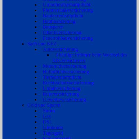
Grundbesitzerhaftpflicht
Photovoltaikversicherung
Bauherrenhaftpflicht
Baufinanzierung
Bausparen
Öltankversicherung
Feuerrohbauversicherung
Sach und KFZ
Autoversicherung
3 häufige Irrtümer beim Wechsel des
Kfz-Versicherers
Motorradversicherung
Haftpflichtversicherung
Tierhalterhaftpflicht
Rechtsschutzversicherung
Unfallversicherung
Reiseversicherung
Gewerbeversicherung
Geld und Sparen
Strom
Gas
DSL
Girokonto
Tagesgeld
Konsumkredit