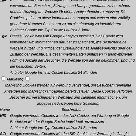
verwendet um Besucher-, Sitzungs- und Kampagnendaten zu berechnen
und die Nutzung der Website für einen Analysebericht zu erfassen. Die
Cookies speichern diese Informationen anonym und weisen eine zufällig
generierte Nummer Besuchern zu um sie eindeutig zu identifizieren.
Anbieter
Google Inc.
Typ
Cookie
Laufzeit
2 Jahre
_gid
Dieses Cookie wird von Google Analytics installiert. Das Cookie wird
verwendet, um Informationen darüber zu speichern, wie Besucher eine
Website nutzen und hilft bei der Erstellung eines Analyseberichts über den
Zustand der Website. Die gesammelten Daten umfassen in anonymisierter
Form die Anzahl der Besucher, die Website von der sie gekommen sind und
die besuchten Seiten.
Anbieter
Google Inc.
Typ
Cookie
Laufzeit
24 Stunden
Marketing
Marketing Cookies werden für Werbung verwendet, um Besuchern relevante
Anzeigen und Marketingkampagnen bereitzustellen. Diese Cookies verfolgen
Besucher auf verschiedenen Websites und sammeln Informationen, um
angepasste Anzeigen bereitzustellen.
Name
Beschreibung
NID
Google verwendet Cookies wie das NID-Cookie, um Werbung in Google-
Produkten wie der Google-Suche individuell anzupassen.
Anbieter
Google Inc.
Typ
Cookie
Laufzeit
24 Stunden
SID
Google verwendet Cookies wie das SID-Cookie, um Werbung in Google-