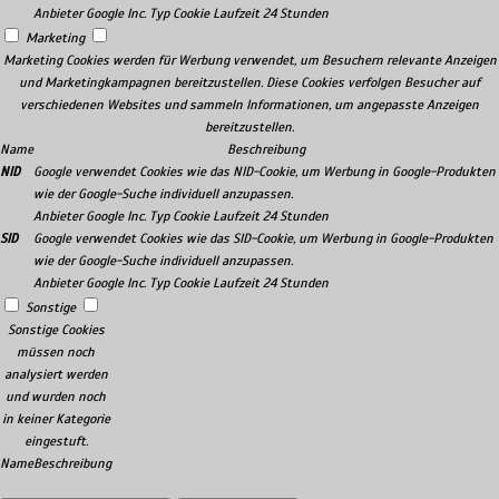
Anbieter
Google Inc.
Typ
Cookie
Laufzeit
24 Stunden
Marketing
Marketing Cookies werden für Werbung verwendet, um Besuchern relevante Anzeigen
und Marketingkampagnen bereitzustellen. Diese Cookies verfolgen Besucher auf
verschiedenen Websites und sammeln Informationen, um angepasste Anzeigen
bereitzustellen.
Name
Beschreibung
NID
Google verwendet Cookies wie das NID-Cookie, um Werbung in Google-Produkten
wie der Google-Suche individuell anzupassen.
Anbieter
Google Inc.
Typ
Cookie
Laufzeit
24 Stunden
SID
Google verwendet Cookies wie das SID-Cookie, um Werbung in Google-Produkten
wie der Google-Suche individuell anzupassen.
Anbieter
Google Inc.
Typ
Cookie
Laufzeit
24 Stunden
Sonstige
Sonstige Cookies
müssen noch
analysiert werden
und wurden noch
in keiner Kategorie
eingestuft.
Name
Beschreibung