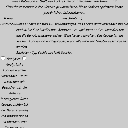
Diese Kategorie enthält nur Cookies, die grundlegende Funktionen und
Sicherheitsmerkmale der Website gewährleisten. Diese Cookies speichern keine
persönlichen Informationen.
Name
Beschreibung
PHPSESSID
Dieses Cookie ist für PHP-Anwendungen. Das Cookie wird verwendet um die
eindeutige Session-ID eines Benutzers zu speichern und zu identifizieren
um die Benutzersitzung auf der Website zu verwalten. Das Cookie ist ein
Session-Cookie und wird gelöscht, wenn alle Browser-Fenster geschlossen
werden.
Anbieter
-
Typ
Cookie
Laufzeit
Session
Analytics
Analytische
Cookies werden
verwendet, um zu
verstehen, wie
Besucher mit der
Website
interagieren. Diese
Cookies helfen bei
der Bereitstellung
von Informationen
zu Metriken wie
Besucherzahl,