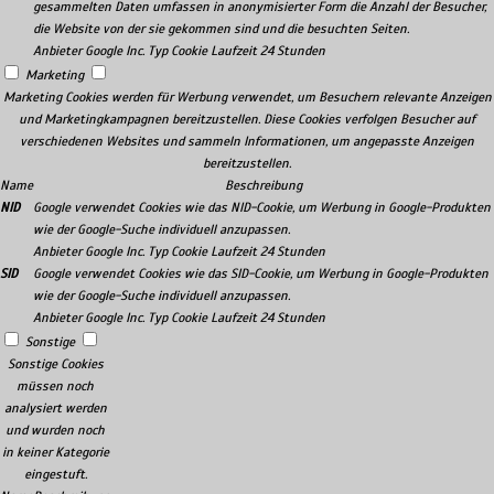
gesammelten Daten umfassen in anonymisierter Form die Anzahl der Besucher,
die Website von der sie gekommen sind und die besuchten Seiten.
Anbieter
Google Inc.
Typ
Cookie
Laufzeit
24 Stunden
Marketing
Marketing Cookies werden für Werbung verwendet, um Besuchern relevante Anzeigen
und Marketingkampagnen bereitzustellen. Diese Cookies verfolgen Besucher auf
verschiedenen Websites und sammeln Informationen, um angepasste Anzeigen
bereitzustellen.
Name
Beschreibung
NID
Google verwendet Cookies wie das NID-Cookie, um Werbung in Google-Produkten
wie der Google-Suche individuell anzupassen.
Anbieter
Google Inc.
Typ
Cookie
Laufzeit
24 Stunden
SID
Google verwendet Cookies wie das SID-Cookie, um Werbung in Google-Produkten
wie der Google-Suche individuell anzupassen.
Anbieter
Google Inc.
Typ
Cookie
Laufzeit
24 Stunden
Sonstige
Sonstige Cookies
müssen noch
analysiert werden
und wurden noch
in keiner Kategorie
eingestuft.