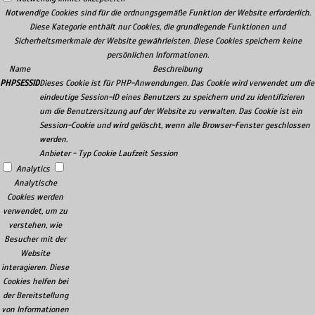
Notwendige Cookies sind für die ordnungsgemäße Funktion der Website erforderlich.
Diese Kategorie enthält nur Cookies, die grundlegende Funktionen und
Sicherheitsmerkmale der Website gewährleisten. Diese Cookies speichern keine
persönlichen Informationen.
Name
Beschreibung
PHPSESSID
Dieses Cookie ist für PHP-Anwendungen. Das Cookie wird verwendet um die
eindeutige Session-ID eines Benutzers zu speichern und zu identifizieren
um die Benutzersitzung auf der Website zu verwalten. Das Cookie ist ein
Session-Cookie und wird gelöscht, wenn alle Browser-Fenster geschlossen
werden.
Anbieter
-
Typ
Cookie
Laufzeit
Session
Analytics
Analytische
Cookies werden
verwendet, um zu
verstehen, wie
Besucher mit der
Website
interagieren. Diese
Cookies helfen bei
der Bereitstellung
von Informationen