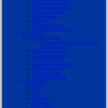
Grundbesitzerhaftpflicht
Photovoltaikversicherung
Bauherrenhaftpflicht
Baufinanzierung
Bausparen
Öltankversicherung
Feuerrohbauversicherung
Sach und KFZ
Autoversicherung
3 häufige Irrtümer beim Wechsel des
Kfz-Versicherers
Motorradversicherung
Haftpflichtversicherung
Tierhalterhaftpflicht
Rechtsschutzversicherung
Unfallversicherung
Reiseversicherung
Gewerbeversicherung
Geld und Sparen
Strom
Gas
DSL
Girokonto
Tagesgeld
Konsumkredit