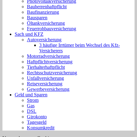
Photovoltaikversicherung
Bauherrenhaftpflicht
Baufinanzierung
Bausparen
Öltankversicherung
Feuerrohbauversicherung
Sach und KFZ
Autoversicherung
3 häufige Irrtümer beim Wechsel des Kfz-
Versicherers
Motorradversicherung
Haftpflichtversicherung
Tierhalterhaftpflicht
Rechtsschutzversicherung
Unfallversicherung
Reiseversicherung
Gewerbeversicherung
Geld und Sparen
Strom
Gas
DSL
Girokonto
Tagesgeld
Konsumkredit