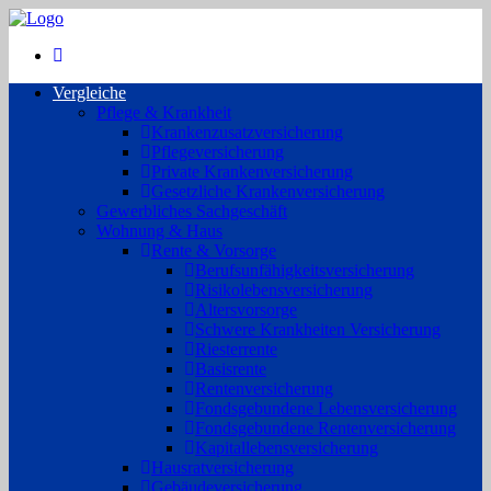
Vergleiche
Pflege & Krankheit
Krankenzusatzversicherung
Pflegeversicherung
Private Krankenversicherung
Gesetzliche Krankenversicherung
Gewerbliches Sachgeschäft
Wohnung & Haus
Rente & Vorsorge
Berufs­unfähigkeitsversicherung
Risikolebensversicherung
Altersvorsorge
Schwere Krankheiten Versicherung
Riesterrente
Basisrente
Rentenversicherung
Fondsgebundene Lebensversicherung
Fondsgebundene Rentenversicherung
Kapitallebensversicherung
Hausratversicherung
Gebäudeversicherung