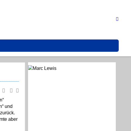
n“
n“ und
zurück.
umte aber