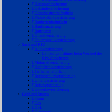
Hausratversicherung
Gebäudeversicherung
Grundbesitzerhaftpflicht
Photovoltaikversicherung
Bauherrenhaftpflicht
Baufinanzierung
Bausparen
Öltankversicherung
Feuerrohbauversicherung
Sach und KFZ
Autoversicherung
3 häufige Irrtümer beim Wechsel des
Kfz-Versicherers
Motorradversicherung
Haftpflichtversicherung
Tierhalterhaftpflicht
Rechtsschutzversicherung
Unfallversicherung
Reiseversicherung
Gewerbeversicherung
Geld und Sparen
Strom
Gas
DSL
Girokonto