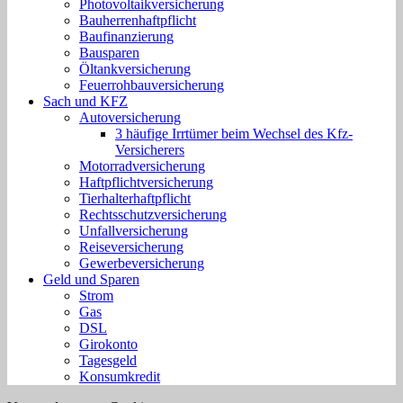
Photovoltaikversicherung
Bauherrenhaftpflicht
Baufinanzierung
Bausparen
Öltankversicherung
Feuerrohbauversicherung
Sach und KFZ
Autoversicherung
3 häufige Irrtümer beim Wechsel des Kfz-
Versicherers
Motorradversicherung
Haftpflichtversicherung
Tierhalterhaftpflicht
Rechtsschutzversicherung
Unfallversicherung
Reiseversicherung
Gewerbeversicherung
Geld und Sparen
Strom
Gas
DSL
Girokonto
Tagesgeld
Konsumkredit