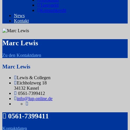
Tagesgeld
Konsumkredit
News
Kontakt
Marc Lewis
Zu den Kontaktdaten
Marc Lewis
Lewis & Collegen
Eichholzweg 18
34132 Kassel
0561-7399412
info@lup-online.de
0561-7399411
Kontaktdaten