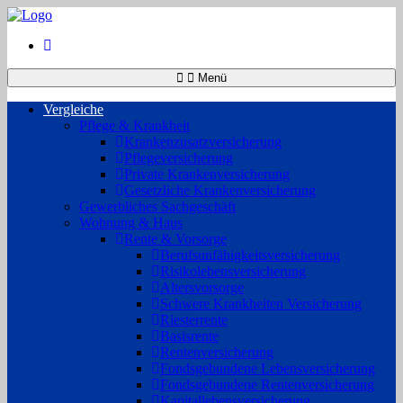
Menü
Vergleiche
Pflege & Krankheit
Krankenzusatzversicherung
Pflegeversicherung
Private Krankenversicherung
Gesetzliche Krankenversicherung
Gewerbliches Sachgeschäft
Wohnung & Haus
Rente & Vorsorge
Berufs­unfähigkeitsversicherung
Risikolebensversicherung
Altersvorsorge
Schwere Krankheiten Versicherung
Riesterrente
Basisrente
Rentenversicherung
Fondsgebundene Lebensversicherung
Fondsgebundene Rentenversicherung
Kapitallebensversicherung