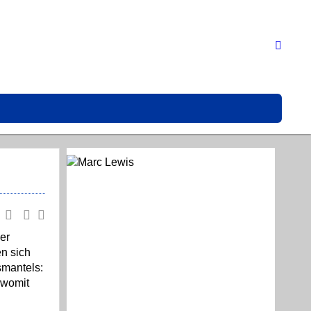
er
n sich
smantels:
 womit