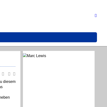
 Zu diesem
as
 neben