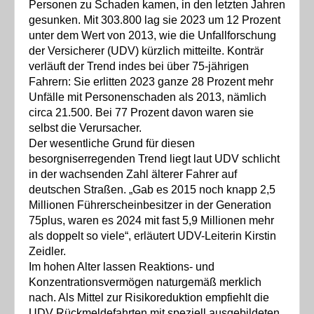
Personen zu Schaden kamen, in den letzten Jahren
gesunken. Mit 303.800 lag sie 2023 um 12 Prozent
unter dem Wert von 2013, wie die Unfallforschung
der Versicherer (UDV) kürzlich mitteilte. Konträr
verläuft der Trend indes bei über 75-jährigen
Fahrern: Sie erlitten 2023 ganze 28 Prozent mehr
Unfälle mit Personenschaden als 2013, nämlich
circa 21.500. Bei 77 Prozent davon waren sie
selbst die Verursacher.
Der wesentliche Grund für diesen
besorgniserregenden Trend liegt laut UDV schlicht
in der wachsenden Zahl älterer Fahrer auf
deutschen Straßen. „Gab es 2015 noch knapp 2,5
Millionen Führerscheinbesitzer in der Generation
75plus, waren es 2024 mit fast 5,9 Millionen mehr
als doppelt so viele“, erläutert UDV-Leiterin Kirstin
Zeidler.
Im hohen Alter lassen Reaktions- und
Konzentrationsvermögen naturgemäß merklich
nach. Als Mittel zur Risikoreduktion empfiehlt die
UDV Rückmeldefahrten mit speziell ausgebildeten