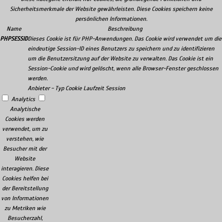
Sicherheitsmerkmale der Website gewährleisten. Diese Cookies speichern keine
persönlichen Informationen.
Name
Beschreibung
PHPSESSID
Dieses Cookie ist für PHP-Anwendungen. Das Cookie wird verwendet um die
eindeutige Session-ID eines Benutzers zu speichern und zu identifizieren
um die Benutzersitzung auf der Website zu verwalten. Das Cookie ist ein
Session-Cookie und wird gelöscht, wenn alle Browser-Fenster geschlossen
werden.
Anbieter
-
Typ
Cookie
Laufzeit
Session
Analytics
Analytische
Cookies werden
verwendet, um zu
verstehen, wie
Besucher mit der
Website
interagieren. Diese
Cookies helfen bei
der Bereitstellung
von Informationen
zu Metriken wie
Besucherzahl,