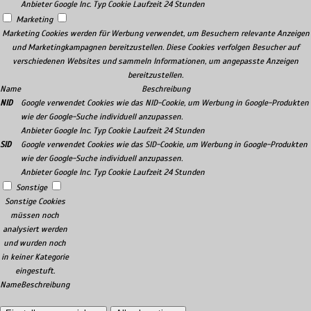
Anbieter
Google Inc.
Typ
Cookie
Laufzeit
24 Stunden
Marketing
Marketing Cookies werden für Werbung verwendet, um Besuchern relevante Anzeigen
und Marketingkampagnen bereitzustellen. Diese Cookies verfolgen Besucher auf
verschiedenen Websites und sammeln Informationen, um angepasste Anzeigen
bereitzustellen.
Name
Beschreibung
NID
Google verwendet Cookies wie das NID-Cookie, um Werbung in Google-Produkten
wie der Google-Suche individuell anzupassen.
Anbieter
Google Inc.
Typ
Cookie
Laufzeit
24 Stunden
SID
Google verwendet Cookies wie das SID-Cookie, um Werbung in Google-Produkten
wie der Google-Suche individuell anzupassen.
Anbieter
Google Inc.
Typ
Cookie
Laufzeit
24 Stunden
Sonstige
Sonstige Cookies
müssen noch
analysiert werden
und wurden noch
in keiner Kategorie
eingestuft.
Name
Beschreibung