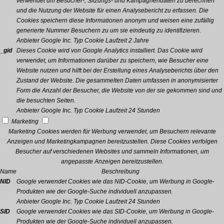
verwendet um Besucher-, Sitzungs- und Kampagnendaten zu berechnen
und die Nutzung der Website für einen Analysebericht zu erfassen. Die
Cookies speichern diese Informationen anonym und weisen eine zufällig
generierte Nummer Besuchern zu um sie eindeutig zu identifizieren.
Anbieter
Google Inc.
Typ
Cookie
Laufzeit
2 Jahre
_gid
Dieses Cookie wird von Google Analytics installiert. Das Cookie wird
verwendet, um Informationen darüber zu speichern, wie Besucher eine
Website nutzen und hilft bei der Erstellung eines Analyseberichts über den
Zustand der Website. Die gesammelten Daten umfassen in anonymisierter
Form die Anzahl der Besucher, die Website von der sie gekommen sind und
die besuchten Seiten.
Anbieter
Google Inc.
Typ
Cookie
Laufzeit
24 Stunden
Marketing
Marketing Cookies werden für Werbung verwendet, um Besuchern relevante
Anzeigen und Marketingkampagnen bereitzustellen. Diese Cookies verfolgen
Besucher auf verschiedenen Websites und sammeln Informationen, um
angepasste Anzeigen bereitzustellen.
Name
Beschreibung
NID
Google verwendet Cookies wie das NID-Cookie, um Werbung in Google-
Produkten wie der Google-Suche individuell anzupassen.
Anbieter
Google Inc.
Typ
Cookie
Laufzeit
24 Stunden
SID
Google verwendet Cookies wie das SID-Cookie, um Werbung in Google-
Produkten wie der Google-Suche individuell anzupassen.