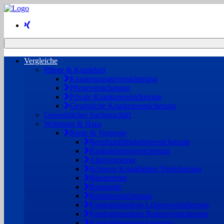
Vergleiche
Pflege & Krankheit
Krankenzusatzversicherung
Pflegeversicherung
Private Krankenversicherung
Gesetzliche Krankenversicherung
Gewerbliches Sachgeschäft
Wohnung & Haus
Rente & Vorsorge
Berufs­unfähigkeitsversicherung
Risikolebensversicherung
Altersvorsorge
Schwere Krankheiten Versicherung
Riesterrente
Basisrente
Rentenversicherung
Fondsgebundene Lebensversicherung
Fondsgebundene Rentenversicherung
Kapitallebensversicherung