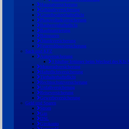
Hausratversicherung
Gebäudeversicherung
Grundbesitzerhaftpflicht
Photovoltaikversicherung
Bauherrenhaftpflicht
Baufinanzierung
Bausparen
Öltankversicherung
Feuerrohbauversicherung
Sach und KFZ
Autoversicherung
3 häufige Irrtümer beim Wechsel des Kfz-V
Motorradversicherung
Haftpflichtversicherung
Tierhalterhaftpflicht
Rechtsschutzversicherung
Unfallversicherung
Reiseversicherung
Gewerbeversicherung
Geld und Sparen
Strom
Gas
DSL
Girokonto
Tagesgeld