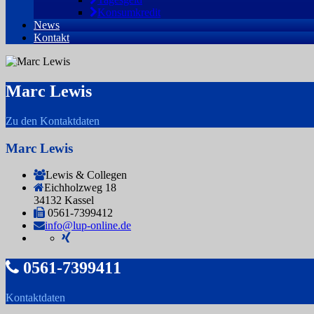
Konsumkredit
News
Kontakt
Marc Lewis
Zu den Kontaktdaten
Marc Lewis
Lewis & Collegen
Eichholzweg 18
34132 Kassel
0561-7399412
info@lup-online.de
0561-7399411
Kontaktdaten