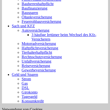
Bauherrenhaftpflicht
Baufinanzierung
Bausparen
Öltankversicherung
Feuerrohbauversicherung
Sach und KFZ
Autoversicherung
3 häufige Irrtümer beim Wechsel des Kfz-
Versicherers
Motorradversicherung
Haftpflichtversicherung
Tierhalterhaftpflicht
Rechtsschutzversicherung
Unfallversicherung
Reiseversicherung
Gewerbeversicherung
Geld und Sparen
Strom
Gas
DSL
Girokonto
Tagesgeld
Konsumkredit
Verwendung von Cookies