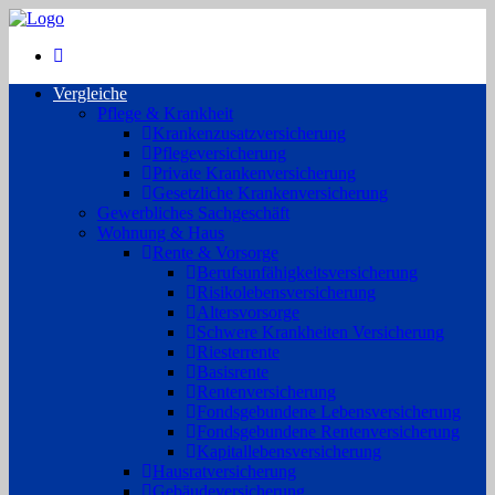
Vergleiche
Pflege & Krankheit
Krankenzusatzversicherung
Pflegeversicherung
Private Krankenversicherung
Gesetzliche Krankenversicherung
Gewerbliches Sachgeschäft
Wohnung & Haus
Rente & Vorsorge
Berufs­unfähigkeitsversicherung
Risikolebensversicherung
Altersvorsorge
Schwere Krankheiten Versicherung
Riesterrente
Basisrente
Rentenversicherung
Fondsgebundene Lebensversicherung
Fondsgebundene Rentenversicherung
Kapitallebensversicherung
Hausratversicherung
Gebäudeversicherung