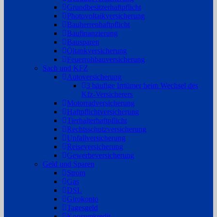
Grundbesitzerhaftpflicht
Photovoltaikversicherung
Bauherrenhaftpflicht
Baufinanzierung
Bausparen
Öltankversicherung
Feuerrohbauversicherung
Sach und KFZ
Autoversicherung
3 häufige Irrtümer beim Wechsel des
Kfz-Versicherers
Motorradversicherung
Haftpflichtversicherung
Tierhalterhaftpflicht
Rechtsschutzversicherung
Unfallversicherung
Reiseversicherung
Gewerbeversicherung
Geld und Sparen
Strom
Gas
DSL
Girokonto
Tagesgeld
Konsumkredit