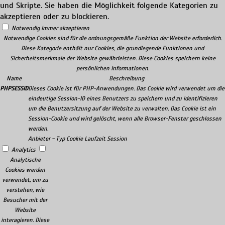
und Skripte. Sie haben die Möglichkeit folgende Kategorien zu
akzeptieren oder zu blockieren.
Notwendig
Immer akzeptieren
Notwendige Cookies sind für die ordnungsgemäße Funktion der Website erforderlich.
Diese Kategorie enthält nur Cookies, die grundlegende Funktionen und
Sicherheitsmerkmale der Website gewährleisten. Diese Cookies speichern keine
persönlichen Informationen.
Name
Beschreibung
PHPSESSID
Dieses Cookie ist für PHP-Anwendungen. Das Cookie wird verwendet um die
eindeutige Session-ID eines Benutzers zu speichern und zu identifizieren
um die Benutzersitzung auf der Website zu verwalten. Das Cookie ist ein
Session-Cookie und wird gelöscht, wenn alle Browser-Fenster geschlossen
werden.
Anbieter
-
Typ
Cookie
Laufzeit
Session
Analytics
Analytische
Cookies werden
verwendet, um zu
verstehen, wie
Besucher mit der
Website
interagieren. Diese