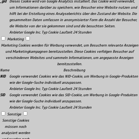
_gid
Dieses Cookie wird von Google Analytics installiert. Das Cookie wird verwendet,
um Informationen darüber zu speichern, wie Besucher eine Website nutzen und
hilft bei der Erstellung eines Analyseberichts über den Zustand der Website. Die
gesammelten Daten umfassen in anonymisierter Form die Anzahl der Besucher,
die Website von der sie gekommen sind und die besuchten Seiten.
Anbieter
Google Inc.
Typ
Cookie
Laufzeit
24 Stunden
Marketing
Marketing Cookies werden für Werbung verwendet, um Besuchern relevante Anzeigen
und Marketingkampagnen bereitzustellen. Diese Cookies verfolgen Besucher auf
verschiedenen Websites und sammeln Informationen, um angepasste Anzeigen
bereitzustellen.
Name
Beschreibung
NID
Google verwendet Cookies wie das NID-Cookie, um Werbung in Google-Produkten
wie der Google-Suche individuell anzupassen.
Anbieter
Google Inc.
Typ
Cookie
Laufzeit
24 Stunden
SID
Google verwendet Cookies wie das SID-Cookie, um Werbung in Google-Produkten
wie der Google-Suche individuell anzupassen.
Anbieter
Google Inc.
Typ
Cookie
Laufzeit
24 Stunden
Sonstige
Sonstige Cookies
müssen noch
analysiert werden