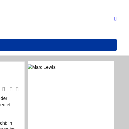
 der
eutet
ht: In