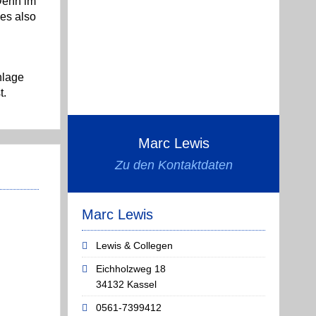
Denn im
 es also
nlage
t.
Marc Lewis
Zu den Kontaktdaten
Marc Lewis
Lewis & Collegen
Eichholzweg 18
34132 Kassel
0561-7399412