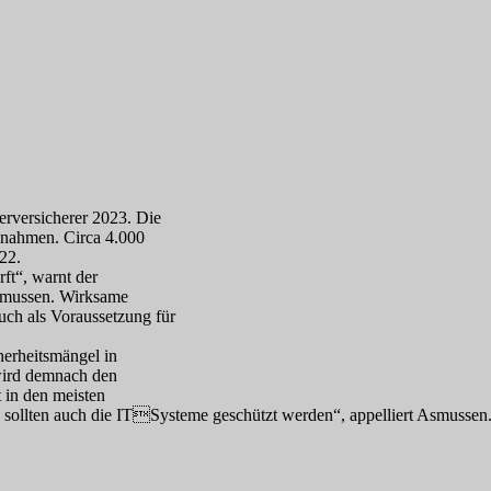
erversicherer 2023. Die
nnahmen. Circa 4.000
22.
ft“, warnt der
smussen. Wirksame
uch als Voraussetzung für
herheitsmängel in
 wird demnach den
 in den meisten
 sollten auch die ITSysteme geschützt werden“, appelliert Asmussen. 