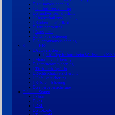
Hausratversicherung
Gebäudeversicherung
Grundbesitzerhaftpflicht
Photovoltaikversicherung
Bauherrenhaftpflicht
Baufinanzierung
Bausparen
Öltankversicherung
Feuerrohbauversicherung
Sach und KFZ
Autoversicherung
3 häufige Irrtümer beim Wechsel des Kfz-V
Motorradversicherung
Haftpflichtversicherung
Tierhalterhaftpflicht
Rechtsschutzversicherung
Unfallversicherung
Reiseversicherung
Gewerbeversicherung
Geld und Sparen
Strom
Gas
DSL
Girokonto
Tagesgeld