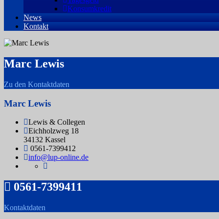
Konsumkredit
News
Kontakt
Marc Lewis
Zu den Kontaktdaten
Marc Lewis
Lewis & Collegen
Eichholzweg 18
34132 Kassel
0561-7399412
info@lup-online.de
0561-7399411
Kontaktdaten