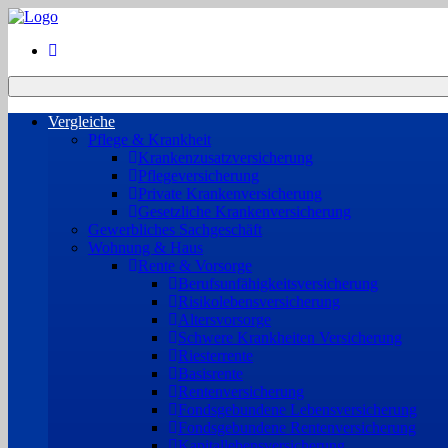
Vergleiche
Pflege & Krankheit
Krankenzusatzversicherung
Pflegeversicherung
Private Krankenversicherung
Gesetzliche Krankenversicherung
Gewerbliches Sachgeschäft
Wohnung & Haus
Rente & Vorsorge
Berufs­unfähigkeitsversicherung
Risikolebensversicherung
Altersvorsorge
Schwere Krankheiten Versicherung
Riesterrente
Basisrente
Rentenversicherung
Fondsgebundene Lebensversicherung
Fondsgebundene Rentenversicherung
Kapitallebensversicherung