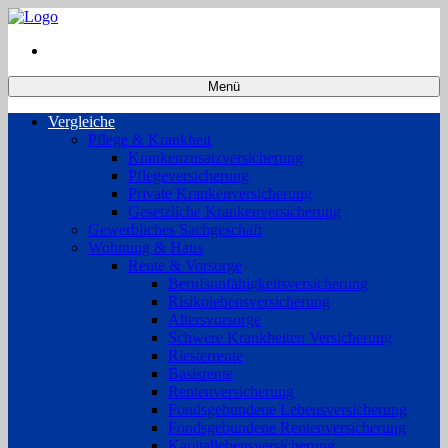
Menü
Vergleiche
Pflege & Krankheit
Krankenzusatzversicherung
Pflegeversicherung
Private Krankenversicherung
Gesetzliche Krankenversicherung
Gewerbliches Sachgeschäft
Wohnung & Haus
Rente & Vorsorge
Berufs­unfähigkeitsversicherung
Risikolebensversicherung
Altersvorsorge
Schwere Krankheiten Versicherung
Riesterrente
Basisrente
Rentenversicherung
Fondsgebundene Lebensversicherung
Fondsgebundene Rentenversicherung
Kapitallebensversicherung