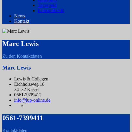
Tagesgeld
Konsumkredit
News
Kontakt
Marc Lewis
Zu den Kontaktdaten
Marc Lewis
Lewis & Collegen
Eichholzweg 18
34132 Kassel
0561-7399412
info@lup-online.de
0561-7399411
Kontaktdaten