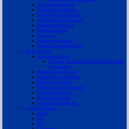
Hausratversicherung
Gebäudeversicherung
Grundbesitzerhaftpflicht
Photovoltaikversicherung
Bauherrenhaftpflicht
Baufinanzierung
Bausparen
Öltankversicherung
Feuerrohbauversicherung
Sach und KFZ
Autoversicherung
3 häufige Irrtümer beim Wechsel des Kfz-
Versicherers
Motorradversicherung
Haftpflichtversicherung
Tierhalterhaftpflicht
Rechtsschutzversicherung
Unfallversicherung
Reiseversicherung
Gewerbeversicherung
Geld und Sparen
Strom
Gas
DSL
Girokonto