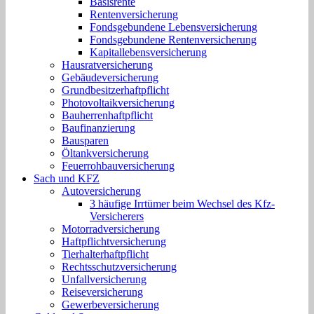
Basisrente
Rentenversicherung
Fondsgebundene Lebensversicherung
Fondsgebundene Rentenversicherung
Kapitallebensversicherung
Hausratversicherung
Gebäudeversicherung
Grundbesitzerhaftpflicht
Photovoltaikversicherung
Bauherrenhaftpflicht
Baufinanzierung
Bausparen
Öltankversicherung
Feuerrohbauversicherung
Sach und KFZ
Autoversicherung
3 häufige Irrtümer beim Wechsel des Kfz-
Versicherers
Motorradversicherung
Haftpflichtversicherung
Tierhalterhaftpflicht
Rechtsschutzversicherung
Unfallversicherung
Reiseversicherung
Gewerbeversicherung